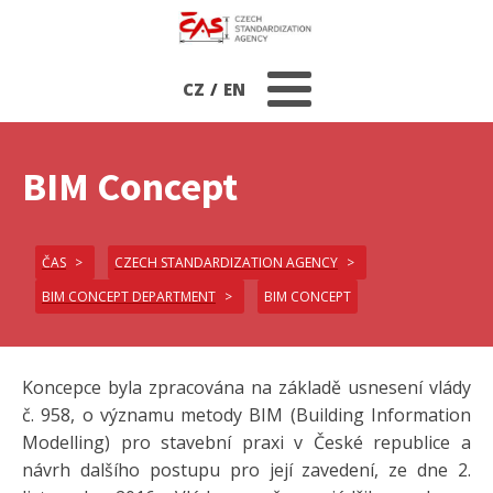
CZ
/
EN
BIM Concept
ČAS
CZECH STANDARDIZATION AGENCY
BIM CONCEPT DEPARTMENT
BIM CONCEPT
Koncepce byla zpracována na základě usnesení vlády
č. 958, o významu metody BIM (Building Information
Modelling) pro stavební praxi v České republice a
návrh dalšího postupu pro její zavedení, ze dne 2.