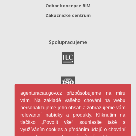
Odbor koncepce BIM
Zákaznické centrum
Spolupracujeme
agenturacas.gov.cz přizpůsobujeme na míru
vám. Na základě vašeho chování na webu
personalizujeme jeho obsah a zobrazujeme vám
relevantní nabídky a produkty. Kliknutím na
tlačítko „Povolit vše“ souhlasíte také s
využíváním cookies a předáním údajů o chování