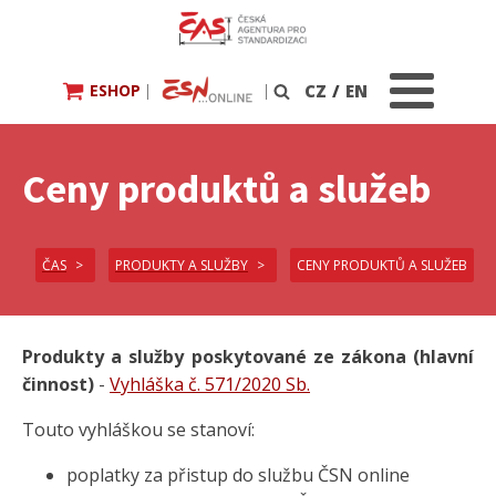
ESHOP
|
|
CZ
/
EN
Vyhledávání
Ceny produktů a služeb
ČAS
PRODUKTY A SLUŽBY
CENY PRODUKTŮ A SLUŽEB
Produkty a služby poskytované ze zákona (hlavní
činnost)
-
Vyhláška č. 571/2020 Sb.
Touto vyhláškou se stanoví:
poplatky za přistup do službu ČSN online