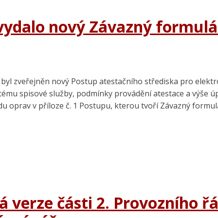
 vydalo nový Závazný formul
5 byl zveřejněn nový Postup atestačního střediska pro elekt
tému spisové služby, podmínky provádění atestace a výše úp
 oprav v příloze č. 1 Postupu, kterou tvoří Závazný formul
á verze části 2. Provozního ř