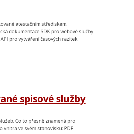
ytované atestačním střediskem.
hnická dokumentace SDK pro webové služby
API pro vytváření časových razítek
ané spisové služby
 služeb. Co to přesně znamená pro
vo vnitra ve svém stanovisku: PDF