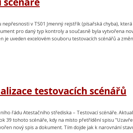
í scénáře
nepřesnosti v TS01 Jmenný rejstřík (písařská chyba), která s
ment pro daný typ kontroly a současně byla vytvořena nová
změn je uveden excelovém souboru testovacích scénářů a změ
alizace testovacích scénářů
zního řádu Atestačního střediska – Testovací scénáře. Aktua
ok 39 tohoto scénáře, kdy na místo přetřídění spisu "Uzavř
tvořen nový spis a dokument. Tím dojde jak k narovnání stav