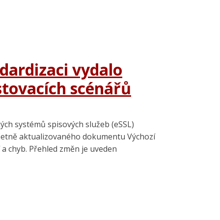
dardizaci vydalo
estovacích scénářů
kých systémů spisových služeb (eSSL)
 včetně aktualizovaného dokumentu Výchozí
 a chyb. Přehled změn je uveden