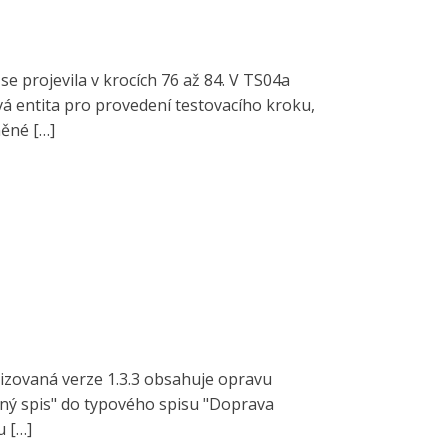
e projevila v krocích 76 až 84. V TS04a
 entita pro provedení testovacího kroku,
něné […]
lizovaná verze 1.3.3 obsahuje opravu
ený spis" do typového spisu "Doprava
u […]