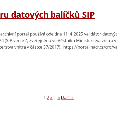
ru datových balíčků SIP
rchivní portál používá ode dne 11. 4. 2025 validátor datových
24 (SIP verze 4; zveřejněno ve Věstníku Ministerstva vnitra 
erstva vnitra v částce 57/2017). https://portal.nacr.cz/cro/va
1
2
3
…
5
Další »