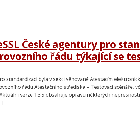
 eSSL České agentury pro stan
 Provozního řádu týkající se t
 standardizaci byla v sekci věnované Atestacím elektronic
Provozního řádu Atestačního střediska – Testovací scénáře,
 Aktuální verze 1.3.5 obsahuje opravu některých nepřesností
…]