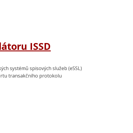
látoru ISSD
kých systémů spisových služeb (eSSL)
ortu transakčního protokolu