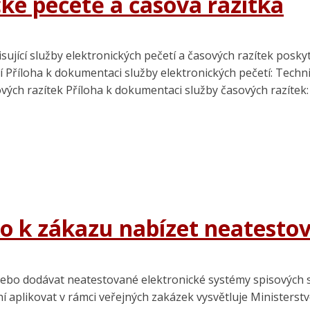
cké pečetě a časová razítka
ující služby elektronických pečetí a časových razítek posk
í Příloha k dokumentaci služby elektronických pečetí: Tec
ch razítek Příloha k dokumentaci služby časových razítek: 
o k zákazu nabízet neatestov
 nebo dodávat neatestované elektronické systémy spisových
í aplikovat v rámci veřejných zakázek vysvětluje Ministerst