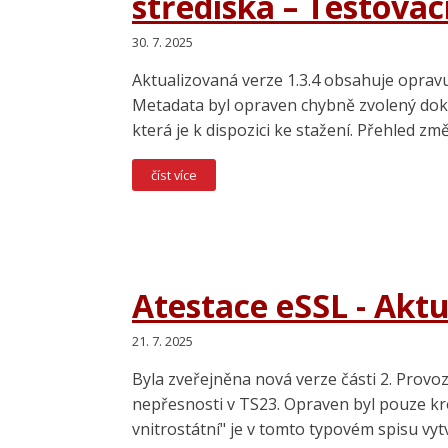
střediska – Testovac
30. 7. 2025
Aktualizovaná verze 1.3.4 obsahuje opravu 
Metadata byl opraven chybně zvolený doku
která je k dispozici ke stažení. Přehled 
číst více
Atestace eSSL - Aktu
21. 7. 2025
Byla zveřejněna nová verze části 2. Provo
nepřesnosti v TS23. Opraven byl pouze kr
vnitrostátní" je v tomto typovém spisu vy