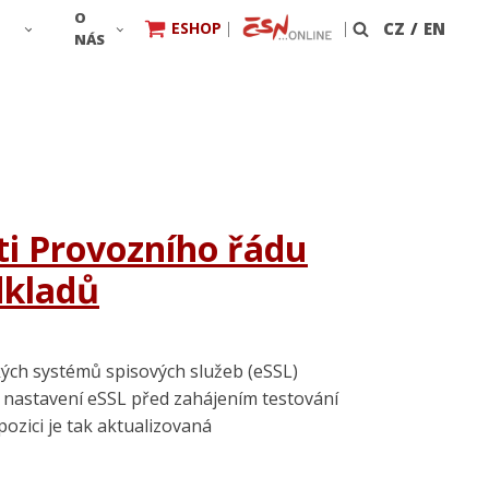
O
ESHOP
|
|
CZ
/
EN
Vyhledávání
NÁS
sti Provozního řádu
dkladů
kých systémů spisových služeb (eSSL)
í nastavení eSSL před zahájením testování
ozici je tak aktualizovaná