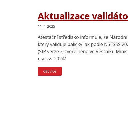
Aktualizace validáto
11. 4. 2025
Atestační středisko informuje, že Národní a
který validuje balíčky jak podle NSESSS 20
(SIP verze 3; zveřejněno ve Věstníku Minist
nsesss-2024/
číst více