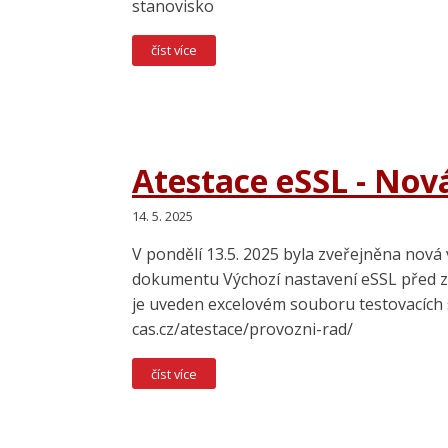
stanovisko
číst více
Atestace eSSL - Nov
14. 5. 2025
V pondělí 13.5. 2025 byla zveřejněna nová
dokumentu Výchozí nastavení eSSL před za
je uveden excelovém souboru testovacích 
cas.cz/atestace/provozni-rad/
číst více