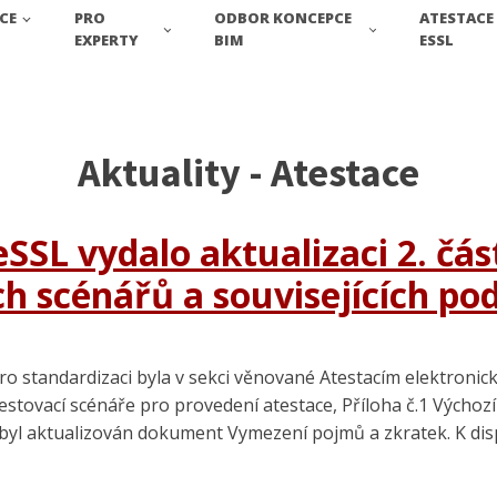
CE
PRO
ODBOR KONCEPCE
ATESTACE
EXPERTY
BIM
ESSL
Aktuality - Atestace
eSSL vydalo aktualizaci 2. čá
ích scénářů a souvisejících po
 standardizaci byla v sekci věnované Atestacím elektronic
estovací scénáře pro provedení atestace, Příloha č.1 Výchoz
 byl aktualizován dokument Vymezení pojmů a zkratek. K disp