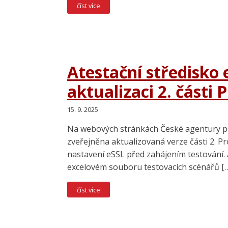
číst více
Atestační středisko
aktualizaci 2. části
15. 9. 2025
Na webových stránkách České agentury pro
zveřejněna aktualizovaná verze části 2. 
nastavení eSSL před zahájením testování.
excelovém souboru testovacích scénářů [
číst více