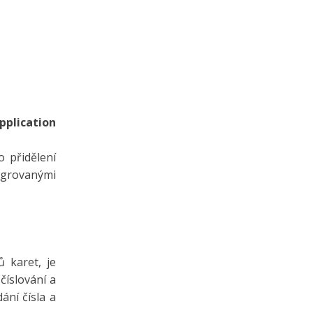
pplication
o přidělení
tegrovanými
ů karet, je
číslování a
ání čísla a