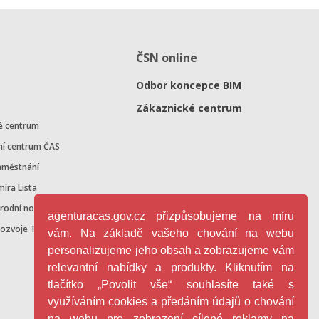
ČSN online
Odbor koncepce BIM
Zákaznické centrum
é centrum
ní centrum ČAS
aměstnání
míra Lista
árodní normalizace
agenturacas.gov.cz přizpůsobujeme na míru
rozvoje TN v ČR
vám. Na základě vašeho chování na webu
personalizujeme jeho obsah a zobrazujeme vám
relevantní nabídky a produkty. Kliknutím na
tlačítko „Povolit vše“ souhlasíte také s
využíváním cookies a předáním údajů o chování
na webu pro zobrazení cílené reklamy na