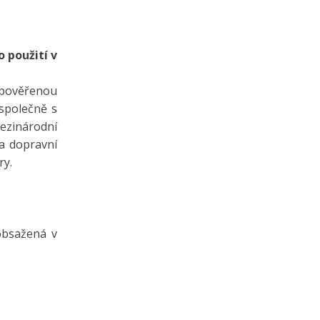
 použití v
 pověřenou
společně s
ezinárodní
 a dopravní
ry.
obsažená v