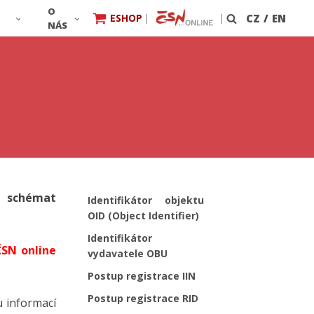
O
ESHOP
|
|
CZ
/
EN
Vyhledávání
NÁS
ch schémat
Identifikátor objektu
OID (Object Identifier)
Identifikátor
ČSN online
vydavatele OBU
Postup registrace IIN
Postup registrace RID
u informací