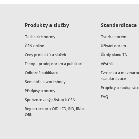
Produkty a služby
Standardizace
Technické normy
Tvorba norem
ČSN online
Užívání norem
Ceny produktů a služeb
Úkoly plánu TN
Eshop - prodej norem a publikací
Věstník
Odborné publikace
Evropská a mezináro
standardizace
Semináře a workshopy
Projekty a spoluprác
Předpisy a normy
FAQ
Sponzorovaný přístup k ČSN
Registrace pro OID, ICD, RID, IIN a
OBU