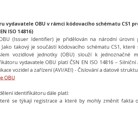
toru vydavatele OBU v rámci kódovacího schématu CS1 pro
 EN ISO 14816)
 OBU (Issuer Identifier) je přidělován na národní úrovni
 Jako takový je součástí kódovacího schématu CS1, které 
íslem vozidlové jednotky (OBU) slouží k jednoznačné m
tifikátoru vydavatele OBU platí ČSN EN ISO 14816 – Silniční
kace vozidel a zařízení (AVI/AEI) - Číslování a datové struktu
ele OBU
lení identifikátoru dále platí:
eré se týkají registrace a které by mohly změnit fakta 