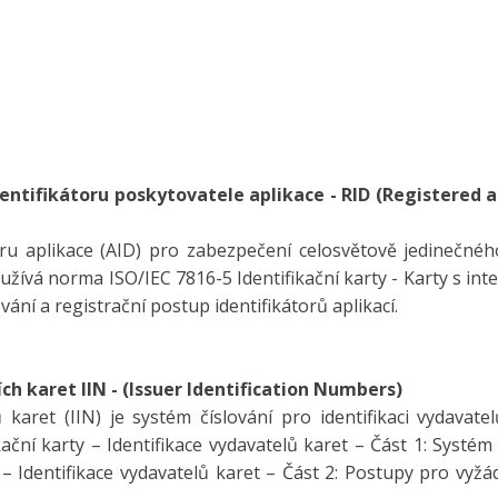
entifikátoru poskytovatele aplikace - RID (Registered a
oru aplikace (AID) pro zabezpečení celosvětově jedinečnéh
užívá norma ISO/IEC 7816-5 Identifikační karty - Karty s in
vání a registrační postup identifikátorů aplikací.
ch karet IIN - (Issuer Identification Numbers)
ů karet (IIN) je systém číslování pro identifikaci vydavatel
ční karty – Identifikace vydavatelů karet – Část 1: Systém 
– Identifikace vydavatelů karet – Část 2: Postupy pro vyžád