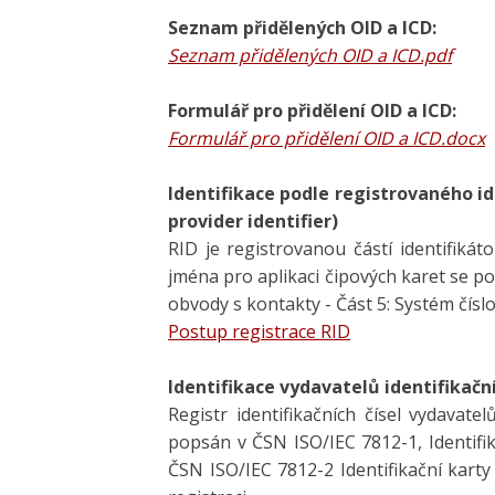
Seznam přidělených OID a ICD:
Seznam přidělených OID a ICD.pdf
Formulář pro přidělení OID a ICD:
Formulář pro přidělení OID a ICD.docx
Identifikace podle registrovaného id
provider identifier)
RID je registrovanou částí identifikát
jména pro aplikaci čipových karet se po
obvody s kontakty - Část 5: Systém číslo
Postup registrace RID
Identifikace vydavatelů identifikační
Registr identifikačních čísel vydavatel
popsán v ČSN ISO/IEC 7812-1, Identifika
ČSN ISO/IEC 7812-2 Identifikační karty 