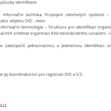
způsoby identifikace:
– Informační technika. Propojení otevřených systémů – 
ikátor objektu OID - nebo
Informační technologie – Struktura pro identifikaci organiz
ifikačních schémat organizací; Kód mezinárodního označení – 
je zabezpečit jednoznačnou a jedinečnou identifikaci or
at jej koordinátorovi pro registraci OID a ICD
s.cz