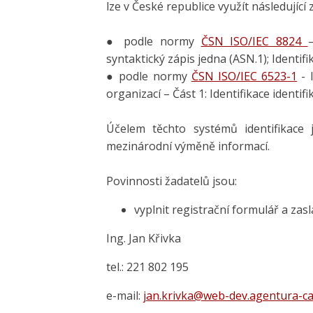
lze v České republice využít následující 
● podle normy
ČSN ISO/IEC 8824
syntaktický zápis jedna (ASN.1); Identif
● podle normy
ČSN ISO/IEC 6523-1
- 
organizací – Část 1: Identifikace ident
Účelem těchto systémů identifikace 
mezinárodní výměně informací.
Povinnosti žadatelů jsou:
vyplnit registrační formulář a zasl
Ing. Jan Křivka
tel.: 221 802 195
e-mail:
jan.krivka@web-dev.agentura-ca