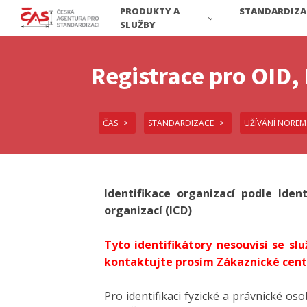
PRODUKTY A
STANDARDIZA
SLUŽBY
Registrace pro OID, 
ČAS
STANDARDIZACE
UŽÍVÁNÍ NOREM
Identifikace organizací podle Iden
organizací (ICD)
Tyto identifikátory nesouvisí se sl
kontaktujte prosím Zákaznické cen
Pro identifikaci fyzické a právnické o