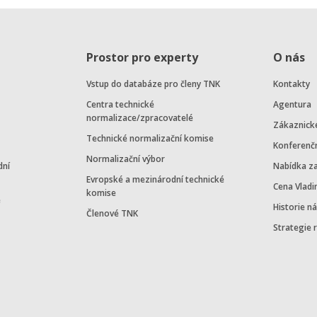
Prostor pro experty
O nás
Vstup do databáze pro členy TNK
Kontakty
Centra technické
Agentura
normalizace/zpracovatelé
Zákaznick
Technické normalizační komise
Konferenč
Normalizační výbor
dní
Nabídka z
Evropské a mezinárodní technické
Cena Vladi
komise
e
Historie n
Členové TNK
Strategie 