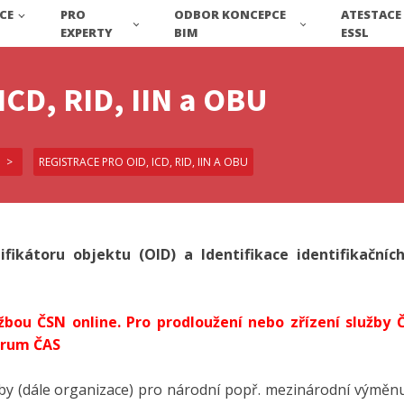
CE
PRO
ODBOR KONCEPCE
ATESTACE
EXPERTY
BIM
ESSL
ICD, RID, IIN a OBU
REGISTRACE PRO OID, ICD, RID, IIN A OBU
tifikátoru objektu (OID) a Identifikace identifikační
užbou ČSN online. Pro prodloužení nebo zřízení služby 
trum ČAS
soby (dále organizace) pro národní popř. mezinárodní výměn