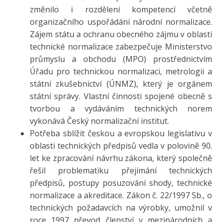
změnilo i rozdělení kompetencí včetně
organizačního uspořádání národní normalizace.
Zájem státu a ochranu obecného zájmu v oblasti
technické normalizace zabezpečuje Ministerstvo
průmyslu a obchodu (MPO) prostřednictvím
Úřadu pro technickou normalizaci, metrologii a
státní zkušebnictví (ÚNMZ), který je orgánem
státní správy. Vlastní činnosti spojené obecně s
tvorbou a vydáváním technických norem
vykonává Český normalizační institut.
Potřeba sblížit českou a evropskou legislativu v
oblasti technických předpisů vedla v polovině 90.
let ke zpracování návrhu zákona, který společně
řešil problematiku přejímání technických
předpisů, postupy posuzování shody, technické
normalizace a akreditace. Zákon č. 22/1997 Sb., o
technických požadavcích na výrobky, umožnil v
roce 1997 převod členství v mezinárodních a