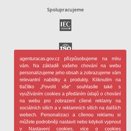
Spolupracujeme
agenturacas.gov.cz přizpůsobujeme na míru
vám. Na základě vašeho chování na webu
personalizujeme jeho obsah a zobrazujeme vám
relevantní nabídky a produkty. Kliknutím na
tlačítko „Povolit vše“ souhlasíte také s
využíváním cookies a předáním údajů o chování
na webu pro zobrazení cílené reklamy na
sociálních sítích a v reklamních sítích na dalších
webech. Personalizaci a cílenou reklamu si
můžete podrobněji nastavit nebo kdykoli vypnout
v Nastavení cookies. více o cookies