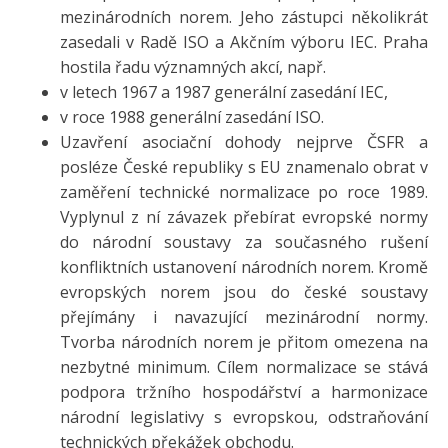
mezinárodních norem. Jeho zástupci několikrát
zasedali v Radě ISO a Akčním výboru IEC. Praha
hostila řadu významných akcí, např.
v letech 1967 a 1987 generální zasedání IEC,
v roce 1988 generální zasedání ISO.
Uzavření asociační dohody nejprve ČSFR a
posléze České republiky s EU znamenalo obrat v
zaměření technické normalizace po roce 1989.
Vyplynul z ní závazek přebírat evropské normy
do národní soustavy za současného rušení
konfliktních ustanovení národních norem. Kromě
evropských norem jsou do české soustavy
přejímány i navazující mezinárodní normy.
Tvorba národních norem je přitom omezena na
nezbytné minimum. Cílem normalizace se stává
podpora tržního hospodářství a harmonizace
národní legislativy s evropskou, odstraňování
technických překážek obchodu.