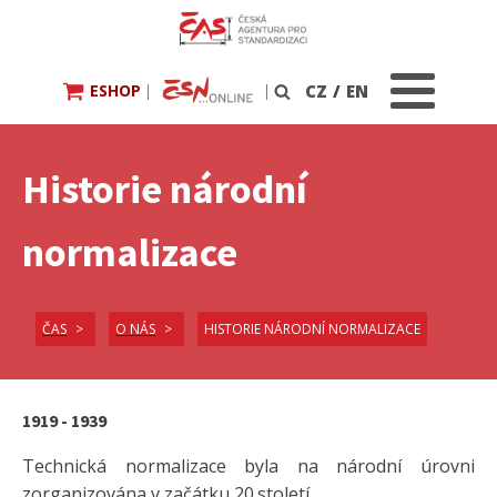
ESHOP
|
|
CZ
/
EN
Vyhledávání
Historie národní
normalizace
ČAS
O NÁS
HISTORIE NÁRODNÍ NORMALIZACE
1919 - 1939
Technická normalizace byla na národní úrovni
zorganizována v začátku 20.století.