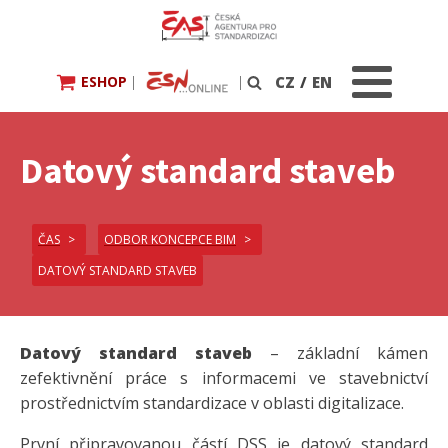
ESHOP
|
|
CZ
/
EN
Vyhledávání
Datový standard staveb
ČAS
ODBOR KONCEPCE BIM
DATOVÝ STANDARD STAVEB
Datový standard staveb
– základní kámen
zefektivnění práce s informacemi ve stavebnictví
prostřednictvím standardizace v oblasti digitalizace.
První připravovanou částí DSS je datový standard