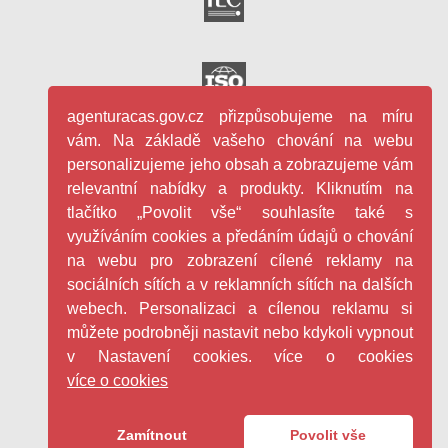
agenturacas.gov.cz přizpůsobujeme na míru
vám. Na základě vašeho chování na webu
personalizujeme jeho obsah a zobrazujeme vám
relevantní nabídky a produkty. Kliknutím na
tlačítko „Povolit vše“ souhlasíte také s
využíváním cookies a předáním údajů o chování
na webu pro zobrazení cílené reklamy na
sociálních sítích a v reklamních sítích na dalších
webech. Personalizaci a cílenou reklamu si
můžete podrobněji nastavit nebo kdykoli vypnout
v Nastavení cookies. více o cookies
více o cookies
Facebook - Česká agentura pro st
YouTube - Česká agentura pro
LinkedIn - Česká agentura
Copyright ©
2026
Česká agentura pro standardizaci s.p.o.
Zamítnout
Povolit vše