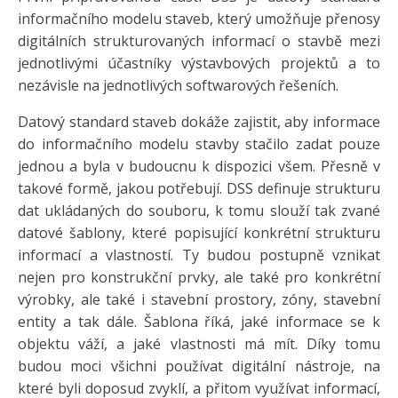
informačního modelu staveb, který umožňuje přenosy
digitálních strukturovaných informací o stavbě mezi
jednotlivými účastníky výstavbových projektů a to
nezávisle na jednotlivých softwarových řešeních.
Datový standard staveb dokáže zajistit, aby informace
do informačního modelu stavby stačilo zadat pouze
jednou a byla v budoucnu k dispozici všem. Přesně v
takové formě, jakou potřebují. DSS definuje strukturu
dat ukládaných do souboru, k tomu slouží tak zvané
datové šablony, které popisující konkrétní strukturu
informací a vlastností. Ty budou postupně vznikat
nejen pro konstrukční prvky, ale také pro konkrétní
výrobky, ale také i stavební prostory, zóny, stavební
entity a tak dále. Šablona říká, jaké informace se k
objektu váží, a jaké vlastnosti má mít. Díky tomu
budou moci všichni používat digitální nástroje, na
které byli doposud zvyklí, a přitom využívat informací,