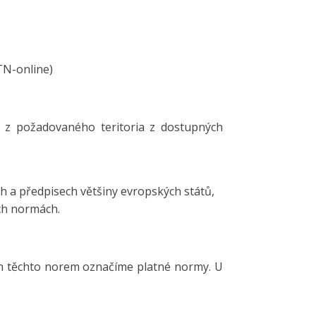
TN-online)
u z požadovaného teritoria z dostupných
a předpisech většiny evropských států,
ch normách.
ch těchto norem označíme platné normy. U