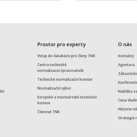
Prostor pro experty
O nás
Vstup do databáze pro členy TNK
Kontakty
Centra technické
Agentura
normalizace/zpracovatelé
Zákaznick
Technické normalizační komise
Konferenč
Normalizační výbor
dní
Nabídka z
Evropské a mezinárodní technické
Cena Vladi
komise
e
Historie n
Členové TNK
Strategie 