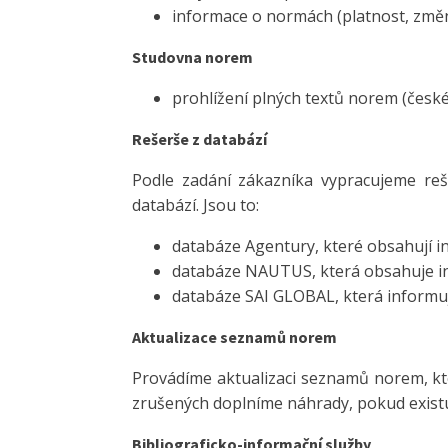
informace o normách (platnost, změ
Studovna norem
prohlížení plných textů norem (česk
Rešerše z databází
Podle zadání zákazníka vypracujeme reš
databází. Jsou to:
databáze Agentury, které obsahují i
databáze NAUTUS, která obsahuje in
databáze SAI GLOBAL, která informuj
Aktualizace seznamů norem
Provádíme aktualizaci seznamů norem, kt
zrušených doplníme náhrady, pokud existu
Bibliograficko-informační služby