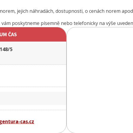
 norem, jejich náhradách, dostupnosti, o cenách norem apod
m vám poskytneme písemně nebo telefonicky na výše uveden
UM ČAS
148/5
entura-cas.cz