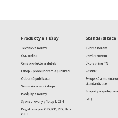
Produkty a služby
Standardizace
Technické normy
Tvorba norem
ČSN online
Užívání norem
Ceny produktů a služeb
Úkoly plánu TN
Eshop - prodej norem a publikací
Věstník
Odborné publikace
Evropská a mezináro
standardizace
Semináře a workshopy
Projekty a spoluprác
Předpisy a normy
FAQ
Sponzorovaný přístup k ČSN
Registrace pro OID, ICD, RID, IIN a
OBU