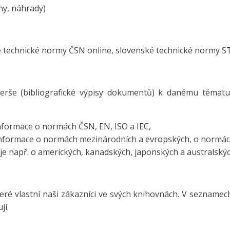
ny, náhrady)
é technické normy ČSN online, slovenské technické normy S
erše (bibliografické výpisy dokumentů) k danému témat
nformace o normách ČSN, EN, ISO a IEC,
formace o normách mezinárodních a evropských, o normách 
e např. o amerických, kanadských, japonských a australský
eré vlastní naši zákazníci ve svých knihovnách. V sezname
jí.