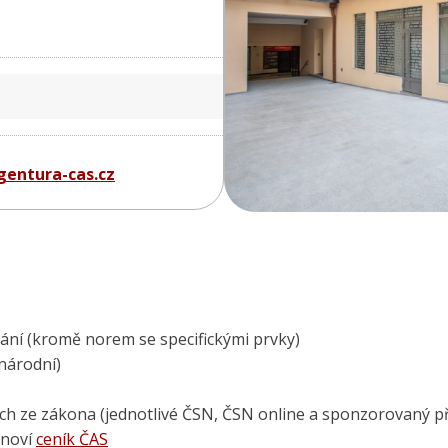
entura-cas.cz
kání (kromě norem se specifickými prvky)
národní)
h ze zákona (jednotlivé ČSN, ČSN online a sponzorovaný př
anoví
ceník ČAS