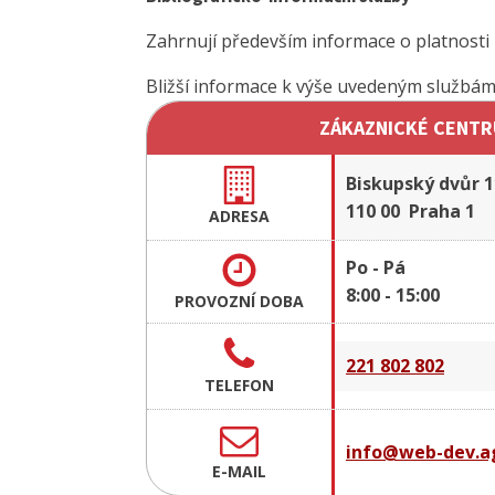
Zahrnují především informace o platnosti
Bližší informace k výše uvedeným službá
ZÁKAZNICKÉ CENTR
Biskupský dvůr 1
110 00 Praha 1
ADRESA
Po - Pá
8:00 - 15:00
PROVOZNÍ DOBA
221 802 802
TELEFON
info@web-dev.ag
E-MAIL