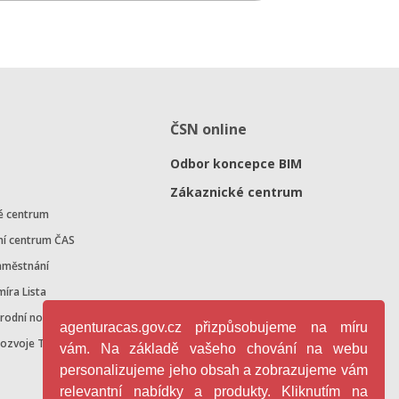
ČSN online
Odbor koncepce BIM
Zákaznické centrum
é centrum
ní centrum ČAS
aměstnání
míra Lista
árodní normalizace
agenturacas.gov.cz přizpůsobujeme na míru
rozvoje TN v ČR
vám. Na základě vašeho chování na webu
personalizujeme jeho obsah a zobrazujeme vám
relevantní nabídky a produkty. Kliknutím na