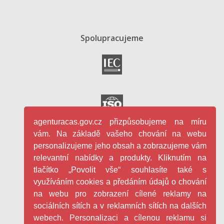
Spolupracujeme
agenturacas.gov.cz přizpůsobujeme na míru
vám. Na základě vašeho chování na webu
personalizujeme jeho obsah a zobrazujeme vám
relevantní nabídky a produkty. Kliknutím na
tlačítko „Povolit vše“ souhlasíte také s
využíváním cookies a předáním údajů o chování
na webu pro zobrazení cílené reklamy na
sociálních sítích a v reklamních sítích na dalších
webech. Personalizaci a cílenou reklamu si