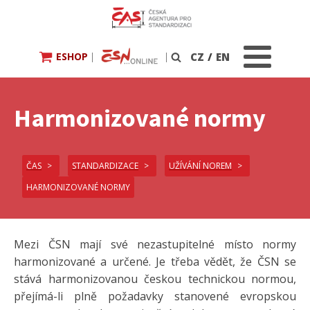
ESHOP
|
|
CZ
/
EN
Vyhledávání
Harmonizované normy
ČAS
STANDARDIZACE
UŽÍVÁNÍ NOREM
HARMONIZOVANÉ NORMY
Mezi ČSN mají své nezastupitelné místo normy
harmonizované a určené. Je třeba vědět, že ČSN se
stává harmonizovanou českou technickou normou,
přejímá-li plně požadavky stanovené evropskou