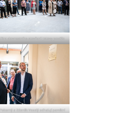
féra slavnostního otevření Listovy pasáže
 Pokorný a Zdeněk Veselý odhalují pamětní