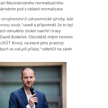
nizací Mezinárodního normalisačního
národním poli v oblasti normalizace.
 strojírenství či zdravotnické výroby, kde
rannou osob,“
uvedl a připomněl, že to byl
ch minulého století navrhl i trasy
 David Bodeček. Obzvláště milým hostem
u (VÚT Brno), na které jeho prastrýc
ych ve své píli přidat,“
odlehčil na závěr