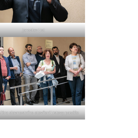
Jaroslav List
féra slavnostního otevření Listovy pasáže