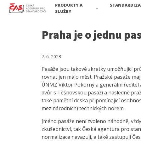
PRODUKTY A
STANDARDIZA
SLUŽBY
Praha je o jednu pa
7. 6. 2023
Pasáže jsou takové zkratky umožňující pr
rovnat jen málo měst. Pražské pasáže mají 
ÚNMZ Viktor Pokorný a generální ředitel 
dvůr s Těšnovskou pasáží a následně pražs
také pamětní deska připomínající osobnos
mezinárodních) technických norem.
Jméno pasáže není zvoleno náhodně, vždyť v
zkušebnictví, tak Česká agentura pro stand
normalizace navazují, a také zastupují Č