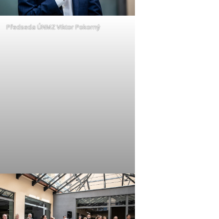
Předseda ÚNMZ Viktor Pokorný