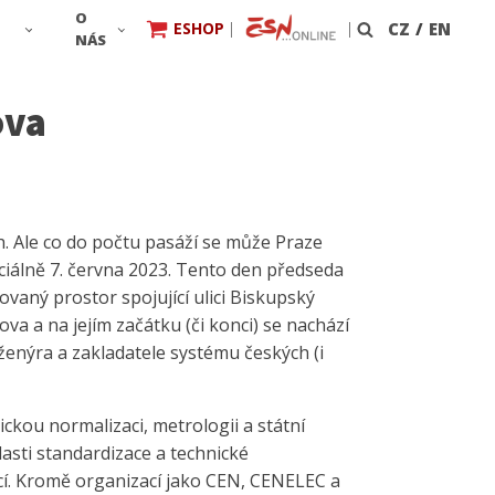
O
ESHOP
|
|
CZ
/
EN
Vyhledávání
NÁS
ova
. Ale co do počtu pasáží se může Praze
iciálně 7. června 2023. Tento den předseda
aný prostor spojující ulici Biskupský
a a na jejím začátku (či konci) se nachází
enýra a zakladatele systému českých (i
ckou normalizaci, metrologii a státní
lasti standardizace a technické
cí. Kromě organizací jako CEN, CENELEC a