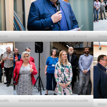
eselý
Generální ředitel Agentury ČAS Zdeněk Veselý
Atmos
pasáže
Atmosféra slavnostního otevření Listovy pasáže
Viktor