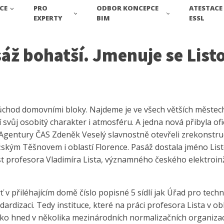
CE
PRO
ODBOR KONCEPCE
ATESTACE
EXPERTY
BIM
ESSL
sáž bohatší. Jmenuje se List
ůchod domovními bloky. Najdeme je ve všech větších městech
svůj osobitý charakter i atmosféru. A jedna nová přibyla of
Agentury ČAS Zdeněk Veselý slavnostně otevřeli zrekonstruov
kým Těšnovem i oblastí Florence. Pasáž dostala jméno Listov
t profesora Vladimíra Lista, významného českého elektroinž
 přiléhajícím domě číslo popisné 5 sídlí jak Úřad pro techni
ardizaci. Tedy instituce, které na práci profesora Lista v ob
esko hned v několika mezinárodních normalizačních organiza