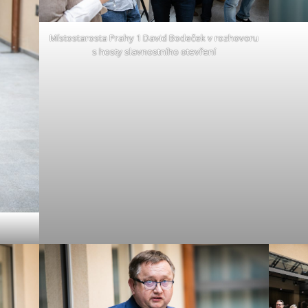
Místostarosta Prahy 1 David Bodeček v rozhovoru
s hosty slavnostního otevření