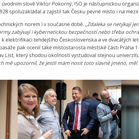
vém úvodním slově Viktor Pokorný, ISO je nástupnickou orga
1928 spoluzakládal a zajistil tak Česku pevné místo i na mezi
echnických norem i v současné době. „
Zdaleka se netýkají jen
ormy zabývají i kybernetickou bezpečností nebo třeba och
k elektrifikaci tehdejšího Československa a ve dvacátých lete
asáže pak ocenil také místostarosta městské části Praha 1
v List, který shodou okolností vystudoval stejnou univerzit
ch mě upozornil, že jestli mám nosit toto slavné jméno, měl b