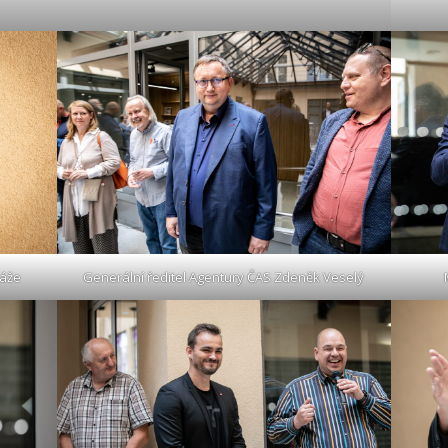
sáže
Generální ředitel Agentury ČAS Zdeněk Veselý