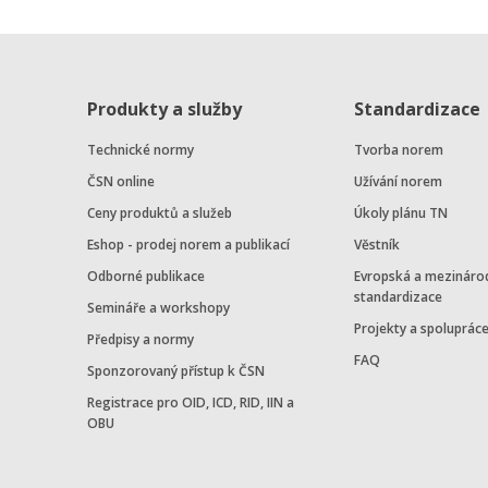
Produkty a služby
Standardizace
Technické normy
Tvorba norem
ČSN online
Užívání norem
Ceny produktů a služeb
Úkoly plánu TN
Eshop - prodej norem a publikací
Věstník
Odborné publikace
Evropská a mezináro
standardizace
Semináře a workshopy
Projekty a spoluprác
Předpisy a normy
FAQ
Sponzorovaný přístup k ČSN
Registrace pro OID, ICD, RID, IIN a
OBU