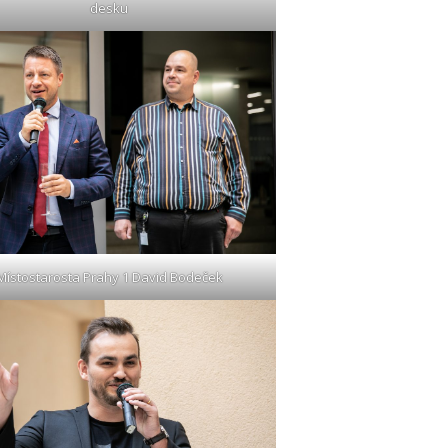
desku
Místostarosta Prahy 1 David Bodeček