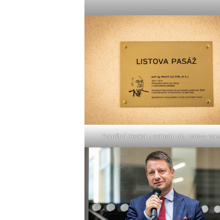
Pamětní deska u vchodu do Listovy pa