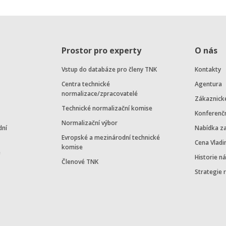
Prostor pro experty
O nás
Vstup do databáze pro členy TNK
Kontakty
Centra technické
Agentura
normalizace/zpracovatelé
Zákaznick
Technické normalizační komise
Konferenč
Normalizační výbor
dní
Nabídka z
Evropské a mezinárodní technické
Cena Vladi
komise
e
Historie n
Členové TNK
Strategie 