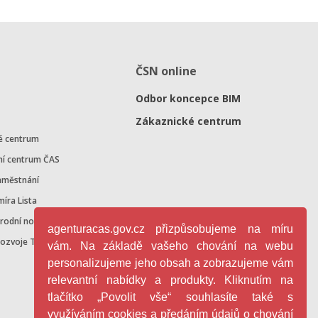
ČSN online
Odbor koncepce BIM
Zákaznické centrum
é centrum
ní centrum ČAS
aměstnání
míra Lista
árodní normalizace
agenturacas.gov.cz přizpůsobujeme na míru
rozvoje TN v ČR
vám. Na základě vašeho chování na webu
personalizujeme jeho obsah a zobrazujeme vám
relevantní nabídky a produkty. Kliknutím na
tlačítko „Povolit vše“ souhlasíte také s
využíváním cookies a předáním údajů o chování