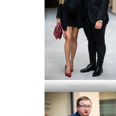
Jaroslav List s manželkou