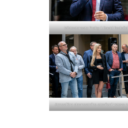
Místostarosta Prahy 1 David Bodeče
Atmosféra slavnostního otevření Listovy 