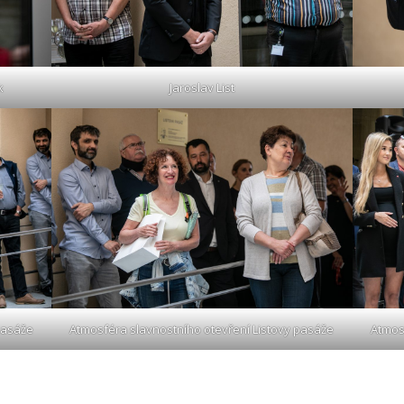
k
Jaroslav List
pasáže
Atmosféra slavnostního otevření Listovy pasáže
Atmos