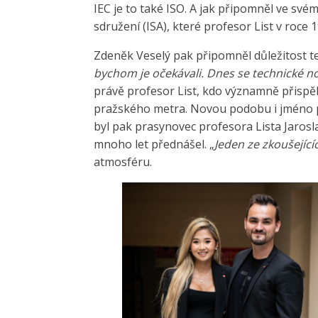
IEC je to také ISO. A jak připomněl ve s
sdružení (ISA), které profesor List v roce 
Zdeněk Veselý pak připomněl důležitost t
bychom je očekávali. Dnes se technické n
právě profesor List, kdo významně přispěl 
pražského metra. Novou podobu i jméno p
byl pak prasynovec profesora Lista Jarosla
mnoho let přednášel. „
Jeden ze zkoušející
atmosféru.