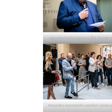
Generální ředitel Agentury ČAS Zdeněk V
Atmosféra slavnostního otevření Listovy 