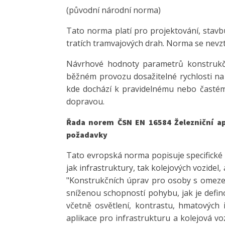
(původní národní norma)
Tato norma platí pro projektování, stavb
tratích tramvajových drah. Norma se nevzt
Návrhové hodnoty parametrů konstrukčn
běžném provozu dosažitelné rychlosti na
kde dochází k pravidelnému nebo častému 
dopravou.
Řada norem ČSN EN 16584 Železniční ap
požadavky
Tato evropská norma popisuje specifické
jak infrastruktury, tak kolejových vozidel,
"Konstrukčních úprav pro osoby s omeze
sníženou schopností pohybu, jak je defin
včetně osvětlení, kontrastu, hmatových 
aplikace pro infrastrukturu a kolejová v