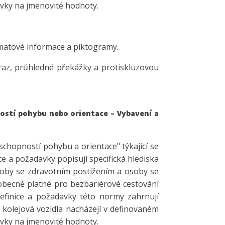
vky na jmenovité hodnoty.
atové informace a piktogramy.
raz, průhledné překážky a protiskluzovou
ostí pohybu nebo orientace – Vybavení a
hopností pohybu a orientace" týkající se
ice a požadavky popisují specifická hlediska
oby se zdravotním postižením a osoby se
 obecně platné pro bezbariérové cestování
Definice a požadavky této normy zahrnují
 kolejová vozidla nacházejí v definovaném
vky na jmenovité hodnoty.