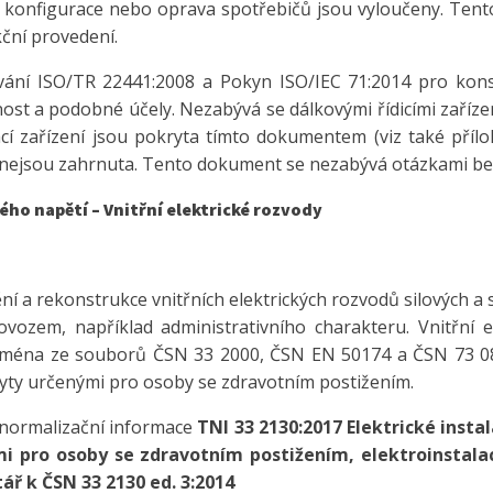
ce, konfigurace nebo oprava spotřebičů jsou vyloučeny. Te
ční provedení.
ní ISO/TR 22441:2008 a Pokyn ISO/IEC 71:2014 pro konst
ost a podobné účely. Nezabývá se dálkovými řídicími zaříze
í zařízení jsou pokryta tímto dokumentem (viz také příloha
ní nejsou zahrnuta. Tento dokument se nezabývá otázkami be
kého napětí – Vnitřní elektrické rozvody
í a rekonstrukce vnitřních elektrických rozvodů silových a
vozem, například administrativního charakteru. Vnitřní e
ejména ze souborů ČSN 33 2000, ČSN EN 50174 a ČSN 73 0
byty určenými pro osoby se zdravotním postižením.
 normalizační informace
TNI 33 2130:2017 Elektrické insta
mi pro osoby se zdravotním postižením, elektroinstala
ř k ČSN 33 2130 ed. 3:2014