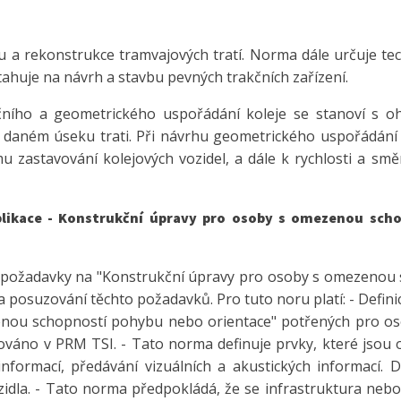
u a rekonstrukce tramvajových tratí. Norma dále určuje te
ahuje na návrh a stavbu pevných trakčních zařízení.
ího a geometrického uspořádání koleje se stanoví s oh
 daném úseku trati. Při návrhu geometrického uspořádání j
zastavování kolejových vozidel, a dále k rychlosti a smě
likace - Konstrukční úpravy pro osoby s omezenou sch
 požadavky na "Konstrukční úpravy pro osoby s omezenou sc
 a posuzování těchto požadavků. Pro tuto noru platí: - Defin
nou schopností pohybu nebo orientace" potřených pro os
ováno v PRM TSI. - Tato norma definuje prvky, které jsou
informací, předávání vizuálních a akustických informací. 
ozidla. - Tato norma předpokládá, že se infrastruktura nebo