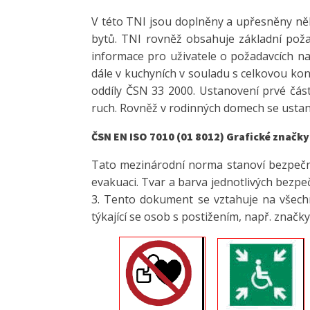
V této TNI jsou doplněny a upřesněny n
bytů. TNI rovněž obsahuje základní poža
informace pro uživatele o požadavcích na
dále v kuchyních v souladu s celkovou kon
oddíly ČSN 33 2000. Ustanovení prvé část
ruch. Rovněž v rodinných domech se ustano
ČSN EN ISO 7010 (01 8012) Grafické značk
Tato mezinárodní norma stanoví bezpečn
evakuaci. Tvar a barva jednotlivých bezpe
3. Tento dokument se vztahuje na všechna 
týkající se osob s postižením, např. značk