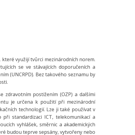
které využijí tvůrci mezinárodních norem.
ujících se ve stávajících doporučeních a
ižením (UNCRPD). Bez takového seznamu by
sti.
se zdravotním postižením (OZP) a dalšími
ntu je určena k použití při mezinárodní
čních technologií. Lze ji také používat v
 při standardizaci ICT, telekomunikací a
udoucích vyhlášek, směrnic a akademických
teré budou teprve sepsány, vytvořeny nebo