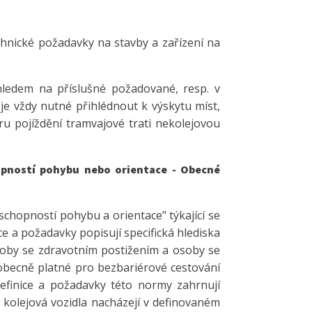
chnické požadavky na stavby a zařízení na
ledem na příslušné požadované, resp. v
e vždy nutné přihlédnout k výskytu míst,
ru pojíždění tramvajové trati nekolejovou
opností pohybu nebo orientace - Obecné
hopností pohybu a orientace" týkající se
ice a požadavky popisují specifická hlediska
oby se zdravotním postižením a osoby se
 obecně platné pro bezbariérové cestování
Definice a požadavky této normy zahrnují
 kolejová vozidla nacházejí v definovaném