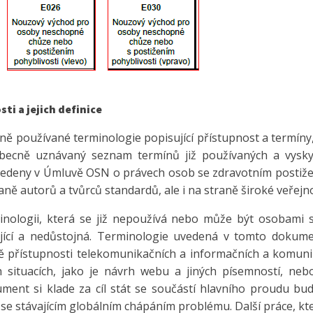
ti a jejich definice
používané terminologie popisující přístupnost a termíny, 
obecně uznávaný seznam termínů již používaných a vyskyt
u uvedeny v Úmluvě OSN o právech osob se zdravotním post
ě autorů a tvůrců standardů, ale i na straně široké veřejno
minologii, která se již nepoužívá nebo může být osobami 
jící a nedůstojná. Terminologie uvedená v tomto dokume
ě přístupnosti telekomunikačních a informačních a komunika
 situacích, jako je návrh webu a jiných písemností, nebo
ument si klade za cíl stát se součástí hlavního proudu b
se stávajícím globálním chápáním problému. Další práce, k