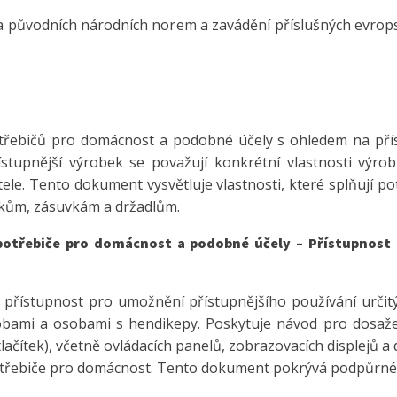
rba původních národních norem a zavádění příslušných evro
ebičů pro domácnost a podobné účely s ohledem na přístu
tupnější výrobek se považují konkrétní vlastnosti výro
tele. Tento dokument vysvětluje vlastnosti, které splňují p
íkům, zásuvkám a držadlům.
spotřebiče pro domácnost a podobné účely – Přístupnost o
řístupnost pro umožnění přístupnějšího používání určitý
bami a osobami s hendikepy. Poskytuje návod pro dosaž
tlačítek), včetně ovládacích panelů, zobrazovacích displejů a
otřebiče pro domácnost. Tento dokument pokrývá podpůrné 