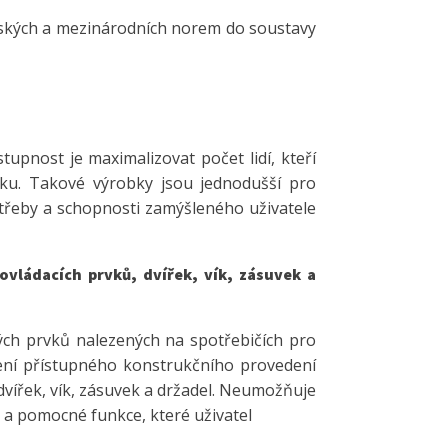
pských a mezinárodních norem do soustavy
pnost je maximalizovat počet lidí, kteří
bku. Takové výrobky jsou jednodušší pro
otřeby a schopnosti zamýšleného uživatele
vládacích prvků, dvířek, vík, zásuvek a
ch prvků nalezených na spotřebičích pro
ení přístupného konstrukčního provedení
 dvířek, vík, zásuvek a držadel. Neumožňuje
a pomocné funkce, které uživatel