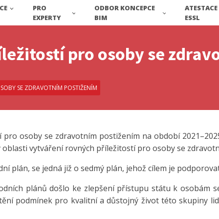
CE
PRO
ODBOR KONCEPCE
ATESTACE
EXPERTY
BIM
ESSL
ležitostí pro osoby se zdra
OSOBY SE ZDRAVOTNÍM POSTIŽENÍM
tí pro osoby se zdravotním postižením na období 2021–20
v oblasti vytváření rovných příležitostí pro osoby se zdravo
ní plán, se jedná již o sedmý plán, jehož cílem je podporov
ních plánů došlo ke zlepšení přístupu státu k osobám se
štění podmínek pro kvalitní a důstojný život této skupiny lid