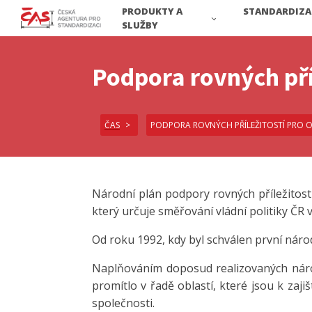
PRODUKTY A
STANDARDIZA
SLUŽBY
Podpora rovných pří
ČAS
PODPORA ROVNÝCH PŘÍLEŽITOSTÍ PRO 
Národní plán podpory rovných příležitos
který určuje směřování vládní politiky ČR 
Od roku 1992, kdy byl schválen první národ
Naplňováním doposud realizovaných národ
promítlo v řadě oblastí, které jsou k zaji
společnosti.