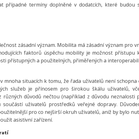
 případné termíny doplněné v dodatcích, které budou 
čnost zásadní význam. Mobilita má zásadní význam pro vnitř
dujících faktorů úspěchu mobility je možnost přístupu k i
osti přístupných a použitelných, přiměřených a interoperabil
 v mnoha situacích k tomu, že řada uživatelů není schopna
ných služeb je přínosem pro širokou škálu uživatelů, 
 z různých důvodů nečtou (například z důvodu neznalosti 
součástí uživatelů prostředků veřejné dopravy. Důvodem
oužitelnější pro co nejširší okruh uživatelů, aniž by bylo n
žít asistivní zařízení.
ratí