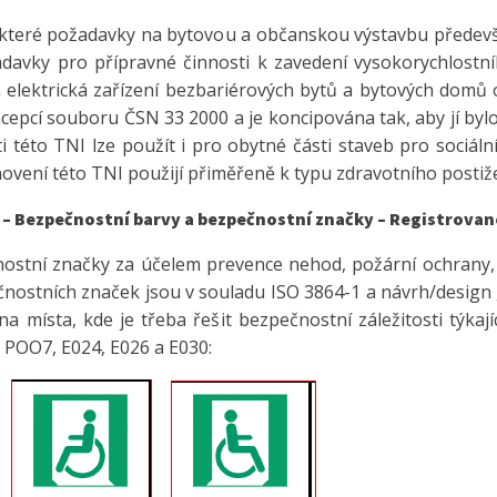
ěkteré požadavky na bytovou a občanskou výstavbu předevš
davky pro přípravné činnosti k zavedení vysokorychlostn
 elektrická zařízení bezbariérových bytů a bytových domů ob
cepcí souboru ČSN 33 2000 a je koncipována tak, aby jí byl
i této TNI lze použít i pro obytné části staveb pro sociáln
vení této TNI použijí přiměřeně k typu zdravotního postižen
y – Bezpečnostní barvy a bezpečnostní značky – Registrova
ostní značky za účelem prevence nehod, požární ochrany, 
čnostních značek jsou v souladu ISO 3864-1 a návrh/design 
místa, kde je třeba řešit bezpečnostní záležitosti týkající
y POO7, E024, E026 a E030: