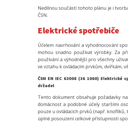
Nedílnou součástí tohoto plánu je i tvo
ČSN.
Elektrické spotřebiče
Účelem navrhování a vyhodnocování spotř
mohou snadno používat výrobky. Za přís
používání a výhodnější pro všechny uživa
ve vztahu k ovládacím prvkům, dvířkám, v
ČSN EN IEC 63008 (36 1060) Elektrické 
držadel
Tento dokument obsahuje požadavky na p
domácnost a podobné účely staršími oso
pouze u ovládacích prvků (např. knoflíků, 
úplné posouzení celkové přístupnosti sp