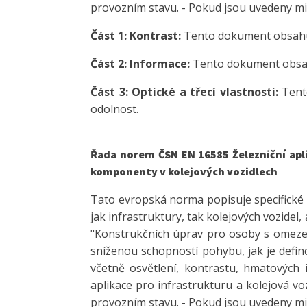
provozním stavu. - Pokud jsou uvedeny m
Část 1: Kontrast:
Tento dokument obsahu
Část 2: Informace:
Tento dokument obsah
Část 3: Optické a třecí vlastnosti:
Tent
odolnost.
Řada norem ČSN EN 16585
Železniční ap
komponenty v kolejových vozidlech
Tato evropská norma popisuje specifické
jak infrastruktury, tak kolejových vozidel,
"Konstrukčních úprav pro osoby s omeze
sníženou schopností pohybu, jak je defin
včetně osvětlení, kontrastu, hmatových 
aplikace pro infrastrukturu a kolejová v
provozním stavu. - Pokud jsou uvedeny m