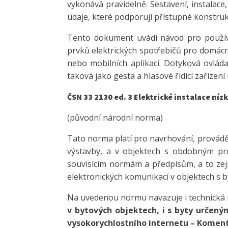
vykonává pravidelně. Sestavení, instala
údaje, které podporují přístupné konstruk
Tento dokument uvádí návod pro používá
prvků elektrických spotřebičů pro domácn
nebo mobilních aplikací. Dotyková ovládac
taková jako gesta a hlasové řídicí zaříze
ČSN 33 2130 ed. 3 Elektrické instalace níz
(původní národní norma)
Tato norma platí pro navrhování, prováděn
výstavby, a v objektech s obdobným pro
souvisícím normám a předpisům, a to z
elektronických komunikací v objektech s 
Na uvedenou normu navazuje i technická
v bytových objektech, i s byty určený
vysokorychlostního internetu – Komentá