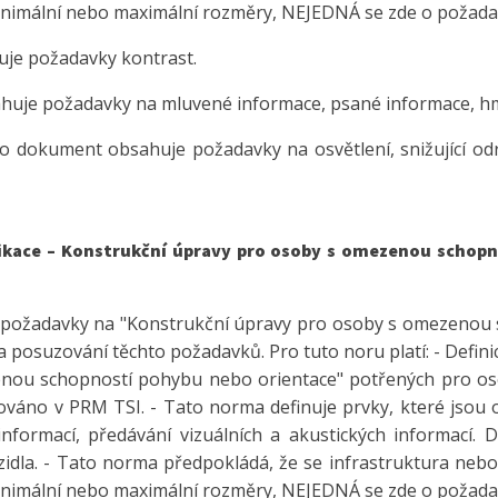
inimální nebo maximální rozměry, NEJEDNÁ se zde o požada
je požadavky kontrast.
uje požadavky na mluvené informace, psané informace, hm
o dokument obsahuje požadavky na osvětlení, snižující od
likace – Konstrukční úpravy pro osoby s omezenou schopn
 požadavky na "Konstrukční úpravy pro osoby s omezenou sc
 a posuzování těchto požadavků. Pro tuto noru platí: - Defin
nou schopností pohybu nebo orientace" potřených pro os
ováno v PRM TSI. - Tato norma definuje prvky, které jsou
informací, předávání vizuálních a akustických informací. 
ozidla. - Tato norma předpokládá, že se infrastruktura nebo
inimální nebo maximální rozměry, NEJEDNÁ se zde o požada