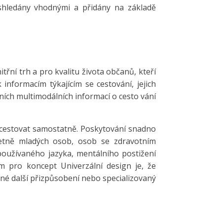
shledány vhodnými a přidány na základě
ní trh a pro kvalitu života občanů, kteří
nformacím týkajícím se cestování, jejich
ních multimodálních informací o cesto vání
 cestovat samostatně. Poskytování snadno
včetně mladých osob, osob se zdravotním
používaného jazyka, mentálního postižení
 pro koncept Univerzální design je, že
utné další přizpůsobení nebo specializovaný