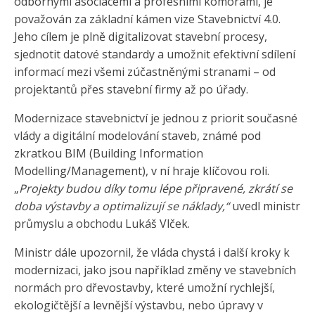
odbornými asociacemi a profesními komorami, je
považován za základní kámen vize Stavebnictví 4.0.
Jeho cílem je plně digitalizovat stavební procesy,
sjednotit datové standardy a umožnit efektivní sdílení
informací mezi všemi zúčastněnými stranami – od
projektantů přes stavební firmy až po úřady.
Modernizace stavebnictví je jednou z priorit současné
vlády a digitální modelování staveb, známé pod
zkratkou BIM (Building Information
Modelling/Management), v ní hraje klíčovou roli.
„
Projekty budou díky tomu lépe připravené, zkrátí se
doba výstavby a optimalizují se náklady,“
uvedl ministr
průmyslu a obchodu Lukáš Vlček.
Ministr dále upozornil, že vláda chystá i další kroky k
modernizaci, jako jsou například změny ve stavebních
normách pro dřevostavby, které umožní rychlejší,
ekologičtější a levnější výstavbu, nebo úpravy v