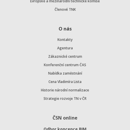
Evropské a mezinárodní technické komise
Členové TNK
O nás
Kontakty
Agentura
Zákaznické centrum
Konferenční centrum ČAS
Nabídka zaměstnání
Cena Vladimíra Lista
Historie národní normalizace
Strategie rozvoje TN v ČR
ČSN online
Odbor koncepce BIM