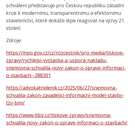
schválení představuje pro Českou republiku zásadní
krok k modernímu, transparentnímu a efektivnímu
stavebnictví, které dokáže lépe reagovat na výzvy 21.
století.
Zdroje:
https://mpo.gov.cz/cz/rozcestnik/pro-media/tiskove-
zpravy/rychlejsi-vystavba-a-uspora-nakladu-
snemovna-schvalila-novy-zakon-o-sprave-informaci-
o-stavbach--288301
https://advokatnidenik.cz/2025/06/27/snemovna-
schvalila-zakon-zavadejici-informacni-model-stavby-
tzv-bim/
https://www.itbiz.cz/tiskove-zpravy/snemovna-
schvalila-novy-zakon-o-sprave-informaci-o-stavbach/