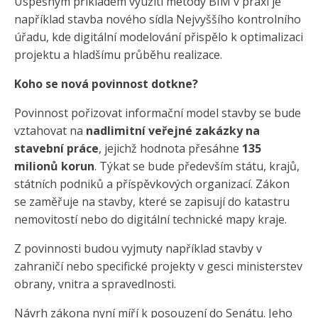
Úspěšným příkladem využití metody BIM v praxi je
například stavba nového sídla Nejvyššího kontrolního
úřadu, kde digitální modelování přispělo k optimalizaci
projektu a hladšímu průběhu realizace.
Koho se nová povinnost dotkne?
Povinnost pořizovat informační model stavby se bude
vztahovat na
nadlimitní veřejné zakázky na
stavební práce
, jejichž hodnota přesáhne
135
milionů korun
. Týkat se bude především státu, krajů,
státních podniků a příspěvkových organizací. Zákon
se zaměřuje na stavby, které se zapisují do katastru
nemovitostí nebo do digitální technické mapy kraje.
Z povinnosti budou vyjmuty například stavby v
zahraničí nebo specifické projekty v gesci ministerstev
obrany, vnitra a spravedlnosti.
Návrh zákona nyní míří k posouzení do Senátu. Jeho