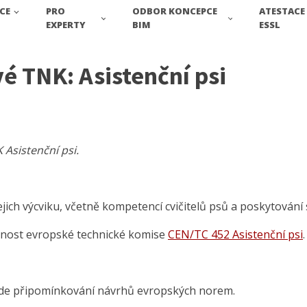
CE
PRO
ODBOR KONCEPCE
ATESTACE
EXPERTY
BIM
ESSL
é TNK: Asistenční psi
Asistenční psi.
ejich výcviku, včetně kompetencí cvičitelů psů a poskytování
nnost evropské technické komise
CEN/TC 452 Asistenční psi
.
de připomínkování návrhů evropských norem.