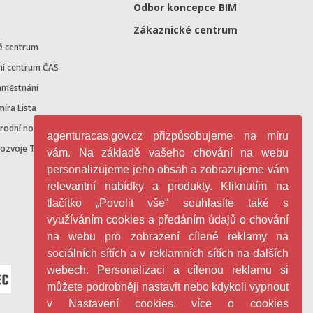
Odbor koncepce BIM
Zákaznické centrum
é centrum
ní centrum ČAS
aměstnání
míra Lista
árodní normalizace
agenturacas.gov.cz přizpůsobujeme na míru
rozvoje TN v ČR
vám. Na základě vašeho chování na webu
personalizujeme jeho obsah a zobrazujeme vám
relevantní nabídky a produkty. Kliknutím na
tlačítko „Povolit vše“ souhlasíte také s
využíváním cookies a předáním údajů o chování
na webu pro zobrazení cílené reklamy na
sociálních sítích a v reklamních sítích na dalších
webech. Personalizaci a cílenou reklamu si
můžete podrobněji nastavit nebo kdykoli vypnout
v Nastavení cookies. více o cookies