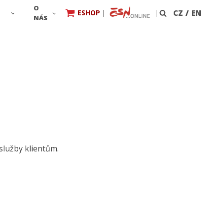
O
ESHOP
|
|
CZ
/
EN
Vyhledávání
NÁS
 služby klientům.