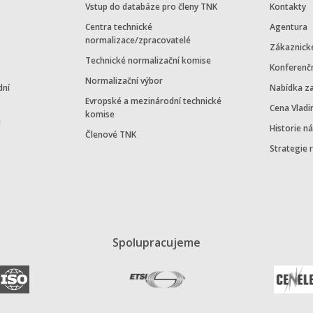
Vstup do databáze pro členy TNK
Kontakty
Centra technické
Agentura
normalizace/zpracovatelé
Zákaznick
Technické normalizační komise
Konferenč
Normalizační výbor
dní
Nabídka z
Evropské a mezinárodní technické
Cena Vladi
komise
e
Historie n
Členové TNK
Strategie 
Spolupracujeme