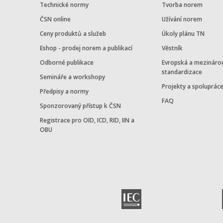
Technické normy
Tvorba norem
ČSN online
Užívání norem
Ceny produktů a služeb
Úkoly plánu TN
Eshop - prodej norem a publikací
Věstník
Odborné publikace
Evropská a mezináro
standardizace
Semináře a workshopy
Projekty a spoluprác
Předpisy a normy
FAQ
Sponzorovaný přístup k ČSN
Registrace pro OID, ICD, RID, IIN a
OBU