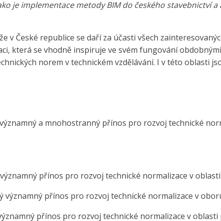
 jako je implementace metody BIM do českého stavebnictví a
že v České republice se daří za účasti všech zainteresovan
zaci, která se vhodně inspiruje ve svém fungování obdobný
chnických norem v technickém vzdělávání. I v této oblasti js
í významný a mnohostranný přínos pro rozvoj technické nor
významný přínos pro rozvoj technické normalizace v oblast
 významný přínos pro rozvoj technické normalizace v obor
ýznamný přínos pro rozvoj technické normalizace v oblasti 