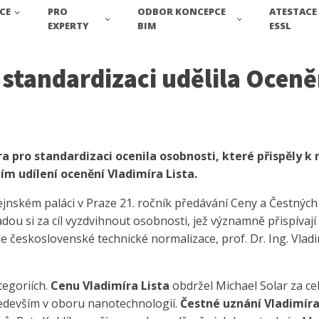
CE
PRO
ODBOR KONCEPCE
ATESTACE
EXPERTY
BIM
ESSL
standardizaci udělila Oceněn
 pro standardizaci ocenila osobnosti, které přispěly k r
ím udílení ocenění Vladimíra Lista.
jnském paláci v Praze 21. ročník předávání Ceny a Čestných 
ou si za cíl vyzdvihnout osobnosti, jež významně přispívají 
 československé technické normalizace, prof. Dr. Ing. Vladi
tegoriích.
Cenu Vladimíra Lista
obdržel Michael Solar za c
ředevším v oboru nanotechnologií.
Čestné uznání Vladimíra