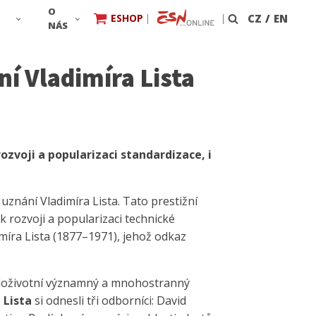
O
ESHOP
|
|
CZ
/
EN
Vyhledávání
NÁS
í Vladimíra Lista
ozvoji a popularizaci standardizace, i
uznání Vladimíra Lista. Tato prestižní
k rozvoji a popularizaci technické
míra Lista (1877–1971), jehož odkaz
eloživotní významný a mnohostranný
 Lista
si odnesli tři odborníci: David