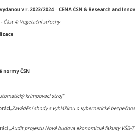
 vydanou v r. 2023/2024 – CENA ČSN & Research and Inno
- Část 4: Vegetační střechy
dizace
ké normy ČSN
utomatický krimpovací stroj“
práci
„Zavádění shody s vyhláškou o kybernetické bezpečnos
ráci
„Audit projektu Nová budova ekonomické fakulty VŠB-