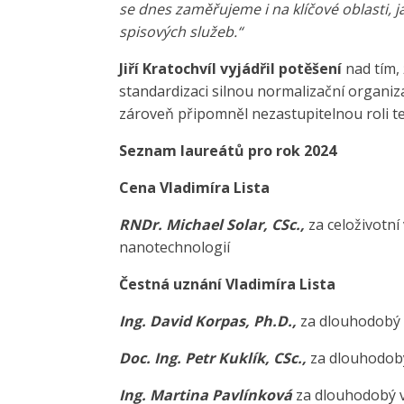
se dnes zaměřujeme i na klíčové oblasti,
spisových služeb.“
Jiří Kratochvíl vyjádřil potěšení
nad tím, 
standardizaci silnou normalizační organi
zároveň připomněl nezastupitelnou roli te
Seznam laureátů pro rok 2024
Cena Vladimíra Lista
RNDr. Michael Solar, CSc.,
za celoživotn
nanotechnologií
Čestná uznání Vladimíra Lista
Ing. David Korpas, Ph.D.,
za dlouhodobý 
Doc. Ing. Petr Kuklík, CSc.,
za dlouhodobý
Ing. Martina Pavlínková
za dlouhodobý v