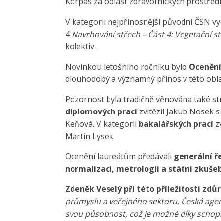
Korpas za oblast zdravotnických prostředků
V kategorii nejpřínosnější původní ČSN v
4
Navrhování střech – Část 4: Vegetační s
kolektiv.
Novinkou letošního ročníku bylo
Ocenění
dlouhodobý a významný přínos v této obla
Pozornost byla tradičně věnována také st
diplomových prací
zvítězil Jakub Nosek s
Keňová. V kategorii
bakalářských prací
zv
Martin Lysek.
Ocenění laureátům předávali
generální ř
normalizaci, metrologii a státní zkušebn
Zdeněk Veselý při této příležitosti zdůr
průmyslu a veřejného sektoru. Česká agen
svou působnost, což je možné díky schop