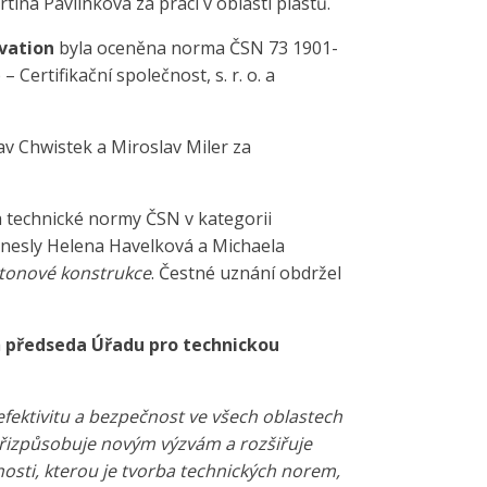
ina Pavlínková za práci v oblasti plastů.
vation
byla oceněna norma ČSN 73 1901-
Certifikační společnost, s. r. o. a
tav Chwistek a Miroslav Miler za
a technické normy ČSN v kategorii
odnesly Helena Havelková a Michaela
etonové konstrukce
. Čestné uznání obdržel
a
předseda Úřadu pro technickou
fektivitu a bezpečnost ve všech oblastech
 přizpůsobuje novým výzvám a rozšiřuje
ti, kterou je tvorba technických norem,