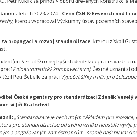
, Petr Kuklík za přínos v oboru dřevěných konstrukcí a Mart
ydanou v letech 2023/2024 -
Cena ČSN & Research and Inno
třechy
, kterou vypracoval Výzkumný ústav pozemních staveb – 
 za propagaci a rozvoj standardizace
, kterou získali Gus
sti.
udentům. V soutěži o nejlepší studentskou práci s vazbou n
 prací
Poloautomatický krimpovací stroj
. Čestné uznání si 
ítězil Petr Šebelle za práci
Výpočet šířky trhlin pro železob
editel České agentury pro standardizaci Zdeněk Veselý
ictví Jiří Kratochvíl.
aznil:
„Standardizace je nezbytným základem pro inovace, e
tura pro standardizaci se od svého vzniku neustále vyvíjí,
ným a angažovaným zaměstnancům. Kromě naší hlavní činnos