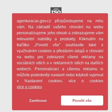
agenturacas.gov.cz přizpůsobujeme na míru
vám. Na základě vašeho chování na webu
personalizujeme jeho obsah a zobrazujeme vám
relevantní nabídky a produkty. Kliknutím na
tlačítko „Povolit vše“ souhlasíte také s
využíváním cookies a předáním údajů o chování
na webu pro zobrazení cílené reklamy na
sociálních sítích a v reklamních sítích na dalších
webech. Personalizaci a cílenou reklamu si
můžete podrobněji nastavit nebo kdykoli vypnout
v Nastavení cookies. více o cookies
více o cookies
Facebook - Česká agentura pro st
YouTube - Česká agentura pro
LinkedIn - Česká agentura
Copyright ©
2026
Česká agentura pro standardizaci s.p.o.
Zamítnout
Povolit vše
|
GDPR
Cookies