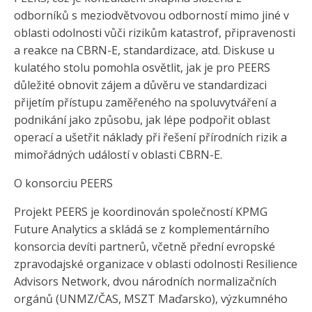
odborníků s meziodvětvovou odborností mimo jiné v
oblasti odolnosti vůči rizikům katastrof, připravenosti
a reakce na CBRN-E, standardizace, atd. Diskuse u
kulatého stolu pomohla osvětlit, jak je pro PEERS
důležité obnovit zájem a důvěru ve standardizaci
přijetím přístupu zaměřeného na spoluvytváření a
podnikání jako způsobu, jak lépe podpořit oblast
operací a ušetřit náklady při řešení přírodních rizik a
mimořádných událostí v oblasti CBRN-E.
O konsorciu PEERS
Projekt PEERS je koordinován společností KPMG
Future Analytics a skládá se z komplementárního
konsorcia devíti partnerů, včetně přední evropské
zpravodajské organizace v oblasti odolnosti Resilience
Advisors Network, dvou národních normalizačních
orgánů (UNMZ/ČAS, MSZT Maďarsko), výzkumného