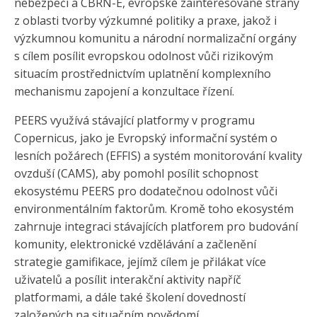
nebezpečí a CBRN-E, evropské zainteresované strany
z oblasti tvorby výzkumné politiky a praxe, jakož i
výzkumnou komunitu a národní normalizační orgány
s cílem posílit evropskou odolnost vůči rizikovým
situacím prostřednictvím uplatnění komplexního
mechanismu zapojení a konzultace řízení.
PEERS využívá stávající platformy v programu
Copernicus, jako je Evropský informační systém o
lesních požárech (EFFIS) a systém monitorování kvality
ovzduší (CAMS), aby pomohl posílit schopnost
ekosystému PEERS pro dodatečnou odolnost vůči
environmentálním faktorům. Kromě toho ekosystém
zahrnuje integraci stávajících platforem pro budování
komunity, elektronické vzdělávání a začlenění
strategie gamifikace, jejímž cílem je přilákat více
uživatelů a posílit interakční aktivity napříč
platformami, a dále také školení dovedností
založených na situačním povědomí.