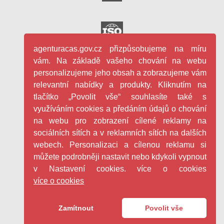
agenturacas.gov.cz přizpůsobujeme na míru
vám. Na základě vašeho chování na webu
personalizujeme jeho obsah a zobrazujeme vám
relevantní nabídky a produkty. Kliknutím na
tlačítko „Povolit vše“ souhlasíte také s
využíváním cookies a předáním údajů o chování
na webu pro zobrazení cílené reklamy na
sociálních sítích a v reklamních sítích na dalších
webech. Personalizaci a cílenou reklamu si
můžete podrobněji nastavit nebo kdykoli vypnout
v Nastavení cookies. více o cookies
více o cookies
Facebook - Česká agentura pro st
YouTube - Česká agentura pro
LinkedIn - Česká agentura
Copyright ©
2026
Česká agentura pro standardizaci s.p.o.
Zamítnout
Povolit vše
|
GDPR
Cookies