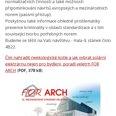
normalizačních činností a také možnosti
připomínkování návrhů evropských a mezinárodních
norem (pasivní přístup).
Poskytnou také informace ohledně problematiky
prevence kriminality v oblasti standardizace a s tím
související tvorbu potřebných norem.
Budeme se těšit na Vaši návštěvu - Hala 4, stánek číslo
4B22.
Čím nahradit neekologické kotle a jak vybrat solární
elektrárnu nejen pro bydlení, poradí veletrh FOR
ARCH
(
PDF, 378 kB
)