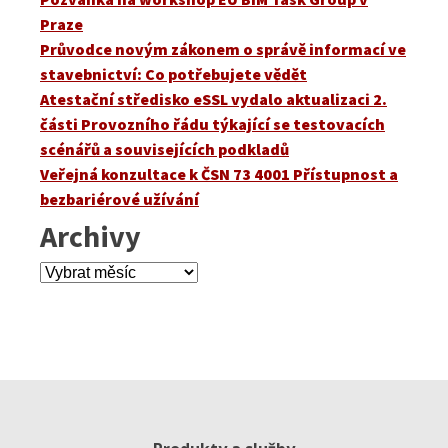
Praze
Průvodce novým zákonem o správě informací ve
stavebnictví: Co potřebujete vědět
Atestační středisko eSSL vydalo aktualizaci 2.
části Provozního řádu týkající se testovacích
scénářů a souvisejících podkladů
Veřejná konzultace k ČSN 73 4001 Přístupnost a
bezbariérové užívání
Archivy
Archivy