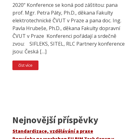
2020“ Konference se koná pod záštitou: pana
prof. Mgr. Petra Páty, Ph.D., děkana Fakulty
elektrotechnické ČVUT v Praze a pana doc. Ing.
Pavla Hrubeše, Ph.D., děkana Fakulty dopravní
ČVUT v Praze Konferenci pořádají a srdečně
zvou: SIFLEKS, SITEL, RLC Partnery konference
jsou: Česká […]
číst více
Nejnovější příspěvky
Standardizace, vzdělávání a praxe
Pozvánka na workshop EU BIM Task Group v