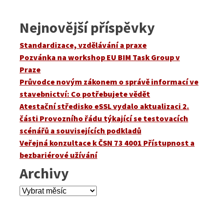
Nejnovější příspěvky
Standardizace, vzdělávání a praxe
Pozvánka na workshop EU BIM Task Group v
Praze
Průvodce novým zákonem o správě informací ve
stavebnictví: Co potřebujete vědět
Atestační středisko eSSL vydalo aktualizaci 2.
části Provozního řádu týkající se testovacích
scénářů a souvisejících podkladů
Veřejná konzultace k ČSN 73 4001 Přístupnost a
bezbariérové užívání
Archivy
Archivy