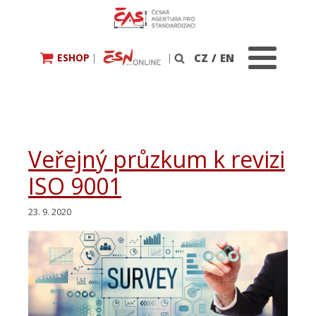
ESHOP
|
|
CZ
/
EN
Vyhledávání
Veřejný průzkum k revizi
ISO 9001
23. 9. 2020