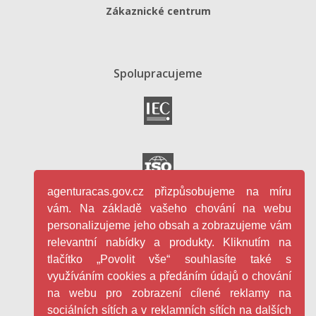
Zákaznické centrum
Spolupracujeme
agenturacas.gov.cz přizpůsobujeme na míru
vám. Na základě vašeho chování na webu
personalizujeme jeho obsah a zobrazujeme vám
relevantní nabídky a produkty. Kliknutím na
tlačítko „Povolit vše“ souhlasíte také s
využíváním cookies a předáním údajů o chování
na webu pro zobrazení cílené reklamy na
sociálních sítích a v reklamních sítích na dalších