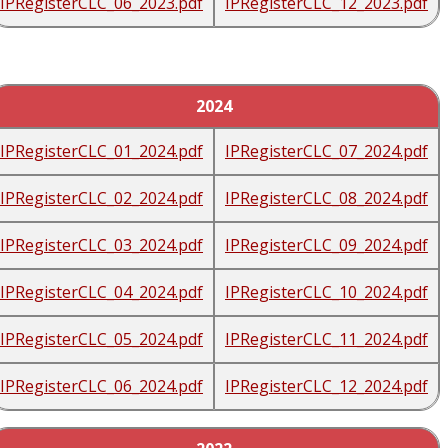
IPRegisterCLC_06_2023.pdf
IPRegisterCLC_12_2023.pdf
2024
IPRegisterCLC_01_2024.pdf
IPRegisterCLC_07_2024.pdf
IPRegisterCLC_02_2024.pdf
IPRegisterCLC_08_2024.pdf
IPRegisterCLC_03_2024.pdf
IPRegisterCLC_09_2024.pdf
IPRegisterCLC_04_2024.pdf
IPRegisterCLC_10_2024.pdf
IPRegisterCLC_05_2024.pdf
IPRegisterCLC_11_2024.pdf
IPRegisterCLC_06_2024.pdf
IPRegisterCLC_12_2024.pdf