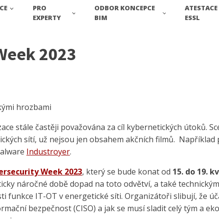
CE
PRO
ODBOR KONCEPCE
ATESTACE
EXPERTY
BIM
ESSL
Week 2023
ckými hrozbami
izace stále častěji považována za cíl kybernetických útoků. 
trických sítí, už nejsou jen obsahem akčních filmů. Napříkl
 malware
Industroyer
.
ersecurity Week 2023
, který se bude konat od
15. do 19. 
icky náročné době dopad na toto odvětví, a také technickým
 funkce IT-OT v energetické síti. Organizátoři slibují, že ú
formační bezpečnost (CISO) a jak se musí sladit celý tým a 