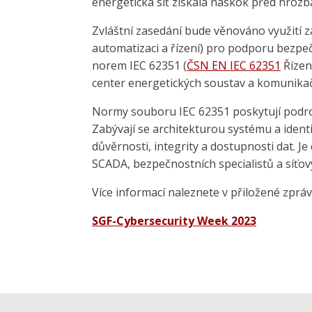
energetická síť získala náskok před hrozb
Zvláštní zasedání bude věnováno využití
automatizaci a řízení) pro podporu bezpeč
norem IEC 62351 (
ČSN EN IEC 62351
Řízen
center energetických soustav a komunikačn
Normy souboru IEC 62351 poskytují podrob
Zabývají se architekturou systému a ident
důvěrnosti, integrity a dostupnosti dat. J
SCADA, bezpečnostních specialistů a síťov
Více informací naleznete v přiložené zpráv
SGF-Cybersecurity Week 2023