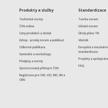
Produkty a služby
Standardizace
Technické normy
Tvorba norem
ČSN online
Užívání norem
Ceny produktů a služeb
Úkoly plánu TN
Eshop - prodej norem a publikací
Věstník
Odborné publikace
Evropská a mezináro
standardizace
Semináře a workshopy
Projekty a spoluprác
Předpisy a normy
FAQ
Sponzorovaný přístup k ČSN
Registrace pro OID, ICD, RID, IIN a
OBU