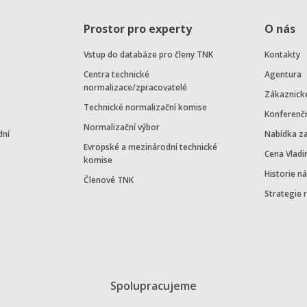
Prostor pro experty
O nás
Vstup do databáze pro členy TNK
Kontakty
Centra technické
Agentura
normalizace/zpracovatelé
Zákaznick
Technické normalizační komise
Konferenč
Normalizační výbor
dní
Nabídka z
Evropské a mezinárodní technické
Cena Vladi
komise
e
Historie n
Členové TNK
Strategie 
Spolupracujeme