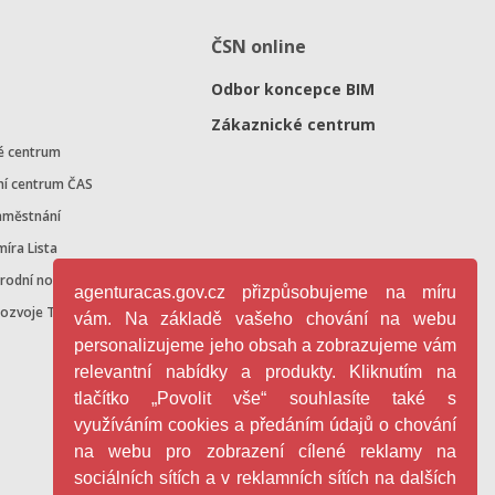
ČSN online
Odbor koncepce BIM
Zákaznické centrum
é centrum
ní centrum ČAS
aměstnání
míra Lista
árodní normalizace
agenturacas.gov.cz přizpůsobujeme na míru
rozvoje TN v ČR
vám. Na základě vašeho chování na webu
personalizujeme jeho obsah a zobrazujeme vám
relevantní nabídky a produkty. Kliknutím na
tlačítko „Povolit vše“ souhlasíte také s
využíváním cookies a předáním údajů o chování
na webu pro zobrazení cílené reklamy na
sociálních sítích a v reklamních sítích na dalších