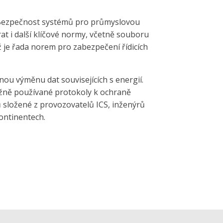
ezpečnost systémů pro průmyslovou
t i další klíčové normy, včetně souboru
 je řada norem pro zabezpečení řídicích
u výměnu dat souvisejících s energií.
běžně používané protokoly k ochraně
 složené z provozovatelů ICS, inženýrů
ontinentech.