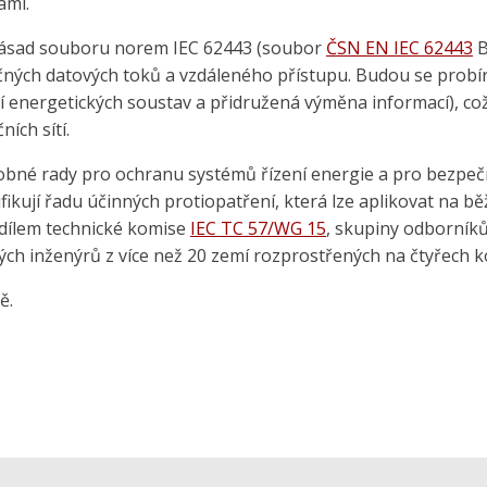
ami.
 zásad souboru norem IEC 62443 (soubor
ČSN EN IEC 62443
B
ných datových toků a vzdáleného přístupu. Budou se probíra
í energetických soustav a přidružená výměna informací), což
ích sítí.
né rady pro ochranu systémů řízení energie a pro bezpečno
ifikují řadu účinných protiopatření, která lze aplikovat na 
e dílem technické komise
IEC TC 57/WG 15
, skupiny odborníků
ých inženýrů z více než 20 zemí rozprostřených na čtyřech k
ě.