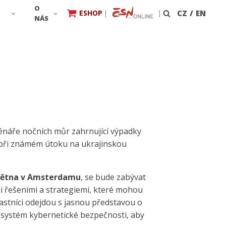
O
ESHOP
|
|
CZ
/
EN
Vyhledávání
NÁS
Scénáře nočních můr zahrnující výpadky
ad při známém útoku na ukrajinskou
května v Amsterdamu
, se bude zabývat
i řešeními a strategiemi, které mohou
častníci odejdou s jasnou představou o
ekosystém kybernetické bezpečnosti, aby