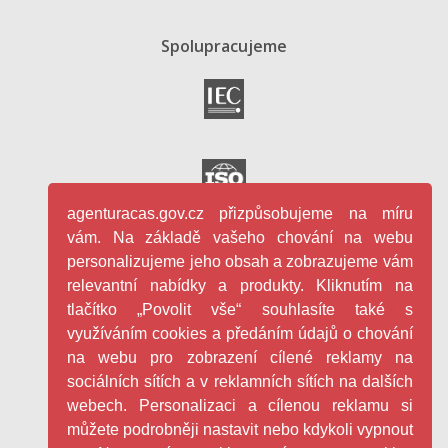
Spolupracujeme
agenturacas.gov.cz přizpůsobujeme na míru
vám. Na základě vašeho chování na webu
personalizujeme jeho obsah a zobrazujeme vám
relevantní nabídky a produkty. Kliknutím na
tlačítko „Povolit vše“ souhlasíte také s
využíváním cookies a předáním údajů o chování
na webu pro zobrazení cílené reklamy na
sociálních sítích a v reklamních sítích na dalších
webech. Personalizaci a cílenou reklamu si
můžete podrobněji nastavit nebo kdykoli vypnout