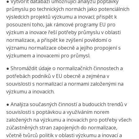
● Vytvořit databázi umožňující analýzu poptávky
průmyslu po technických normách jako potenciálních
výsledcích projektů výzkumu a inovací; přispět k
posouzení toho, jak rámcové programy EU pro
výzkum a inovace řeší potřeby průmyslu v oblasti
normalizace, a přispět ke zvýšení povědomí o
významu normalizace obecně a jejího propojení s
výzkumem a inovacemi pro průmysl.
● Shromáždit údaje o normalizačních činnostech a
potřebách podniků v EU obecně a zejména v
souvislosti s normalizací a normami založenými na
výzkumu a inovacích.
● Analýza současných činností a budoucích trendů v
souvislosti s poptávkou a využíváním norem
založených na výzkumu a inovacích pro potřeby všech
zúčastněných stran zapojených do normalizace,
včetně tvůrců politik v oblasti výzkumu a inovací a