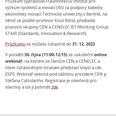
Průzkum vypracoval Fraunhoferův institut pro
výzkum systémů a inovací (ISI) za podpory katedry
ekonomiky inovací Technické univerzity v Berlíně, na
němž se podílel profesor Knut Blind, předseda
pracovní skupiny CEN a CENELEC BT/Working Group
STAIR (Standards, Innovation & Research).
Průzkumu
se můžete zúčastnit do
31. 12. 2023
V pondělí
30. října (11:00-12:15)
se uskuteční
online
webinář
, na kterém se členům CEN a CENELEC a
všem zúčastněným stranám představí smysl a cíle
ESPS. Webinář sekoná pod záštitou prezident CEN p.
Stefana Calzolariho. Registrace je otevřená pro
všechny a lze ji potvrdit
zde
.