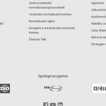
Centra technické
Agentura
normalizace/zpracovatelé
Zákaznick
Technické normalizační komise
Konferenč
Normalizační výbor
dní
Nabídka z
Evropské a mezinárodní technické
Cena Vladi
komise
e
Historie n
Členové TNK
Strategie 
Spolupracujeme