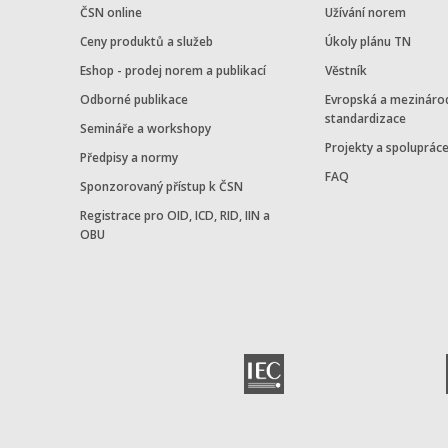
ČSN online
Užívání norem
Ceny produktů a služeb
Úkoly plánu TN
Eshop - prodej norem a publikací
Věstník
Odborné publikace
Evropská a mezináro
standardizace
Semináře a workshopy
Projekty a spoluprác
Předpisy a normy
FAQ
Sponzorovaný přístup k ČSN
Registrace pro OID, ICD, RID, IIN a
OBU