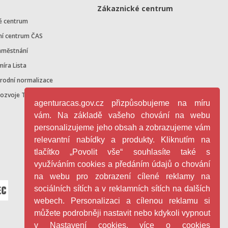
Zákaznické centrum
é centrum
ní centrum ČAS
aměstnání
míra Lista
árodní normalizace
rozvoje TN v ČR
agenturacas.gov.cz přizpůsobujeme na míru
vám. Na základě vašeho chování na webu
personalizujeme jeho obsah a zobrazujeme vám
relevantní nabídky a produkty. Kliknutím na
tlačítko „Povolit vše“ souhlasíte také s
využíváním cookies a předáním údajů o chování
na webu pro zobrazení cílené reklamy na
sociálních sítích a v reklamních sítích na dalších
webech. Personalizaci a cílenou reklamu si
můžete podrobněji nastavit nebo kdykoli vypnout
v Nastavení cookies. více o cookies