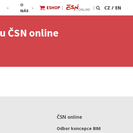
O
ESHOP
|
|
CZ
/
EN
Vyhledávání
NÁS
mu ČSN online
ČSN online
Odbor koncepce BIM