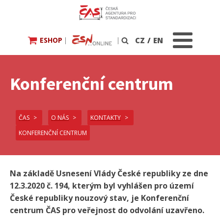
ESHOP
|
|
CZ
/
EN
Vyhledávání
Konferenční centrum
ČAS
O NÁS
KONTAKTY
KONFERENČNÍ CENTRUM
Na základě Usnesení Vlády České republiky ze dne
12.3.2020 č. 194, kterým byl vyhlášen pro území
České republiky nouzový stav, je Konferenční
centrum ČAS pro veřejnost do odvolání uzavřeno.