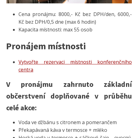
Cena pronájmu: 8000,- Kč bez DPH/den, 6000,-
Kč bez DPH/0,5 dne (max 6 hodin)
Kapacita místnosti: max 55 osob
Pronájem místnosti
Vytvořte rezervaci místnosti konferenčního
centra
V pronájmu zahrnuto základní
občerstvení doplňované v průběhu
celé akce:
Voda ve džbánu s citronem a pomerančem
Překapávaná káva v termosce + mléko
Horká voda v termosce + sáčkové čaje - ovocný,