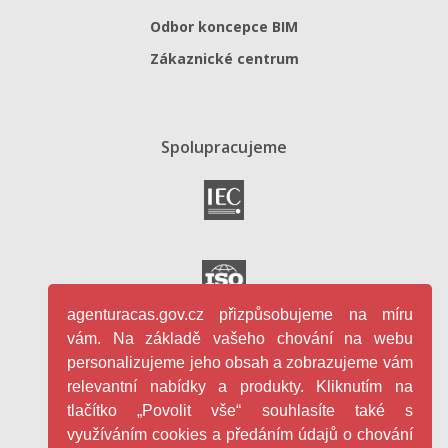
Odbor koncepce BIM
Zákaznické centrum
Spolupracujeme
agenturacas.gov.cz přizpůsobujeme na míru
vám. Na základě vašeho chování na webu
personalizujeme jeho obsah a zobrazujeme vám
relevantní nabídky a produkty. Kliknutím na
tlačítko „Povolit vše“ souhlasíte také s
využíváním cookies a předáním údajů o chování