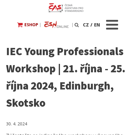
ESHOP
|
|
CZ
/
EN
Vyhledávání
IEC Young Professionals
Workshop | 21. října - 25.
října 2024, Edinburgh,
Skotsko
30. 4. 2024