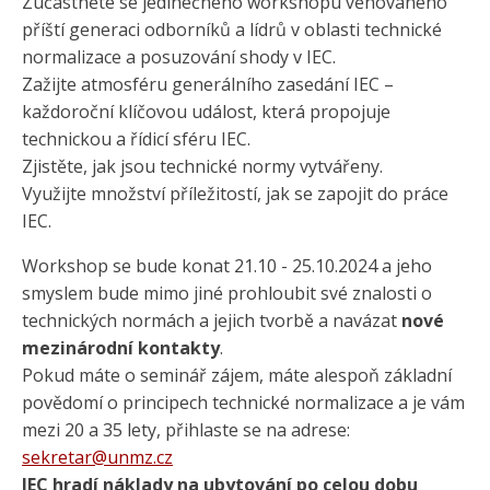
Zúčastněte se jedinečného workshopu věnovaného
příští generaci odborníků a lídrů v oblasti technické
normalizace a posuzování shody v IEC.
Zažijte atmosféru generálního zasedání IEC –
každoroční klíčovou událost, která propojuje
technickou a řídicí sféru IEC.
Zjistěte, jak jsou technické normy vytvářeny.
Využijte množství příležitostí, jak se zapojit do práce
IEC.
Workshop se bude konat 21.10 - 25.10.2024 a jeho
smyslem bude mimo jiné prohloubit své znalosti o
technických normách a jejich tvorbě a navázat
nové
mezinárodní kontakty
.
Pokud máte o seminář zájem, máte alespoň základní
povědomí o principech technické normalizace a je vám
mezi 20 a 35 lety, přihlaste se na adrese:
sekretar@unmz.cz
IEC hradí náklady na ubytování po celou dobu