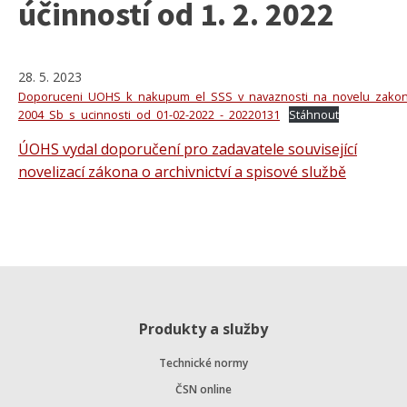
účinností od 1. 2. 2022
28. 5. 2023
Doporuceni_UOHS_k_nakupum_el_SSS_v_navaznosti_na_novelu_zakon
2004_Sb_s_ucinnosti_od_01-02-2022_-_20220131
Stáhnout
ÚOHS vydal doporučení pro zadavatele související
novelizací zákona o archivnictví a spisové službě
Produkty a služby
Technické normy
ČSN online