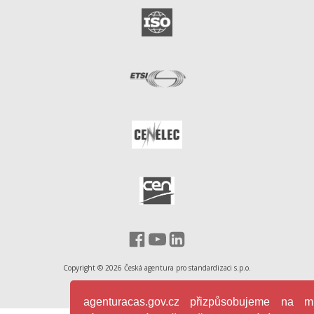
Facebook - Česká agentura pro st
YouTube - Česká agentura pro
LinkedIn - Česká agentura
Copyright ©
2026
Česká agentura pro standardizaci s.p.o.
|
GDPR
Cookies
agenturacas.gov.cz přizpůsobujeme na mí