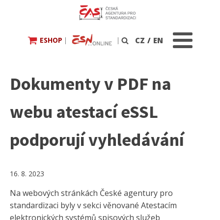
ESHOP
|
|
CZ
/
EN
Vyhledávání
Dokumenty v PDF na
webu atestací eSSL
podporují vyhledávání
16. 8. 2023
Na webových stránkách České agentury pro
standardizaci byly v sekci věnované Atestacím
elektronických systémů spisových služeb