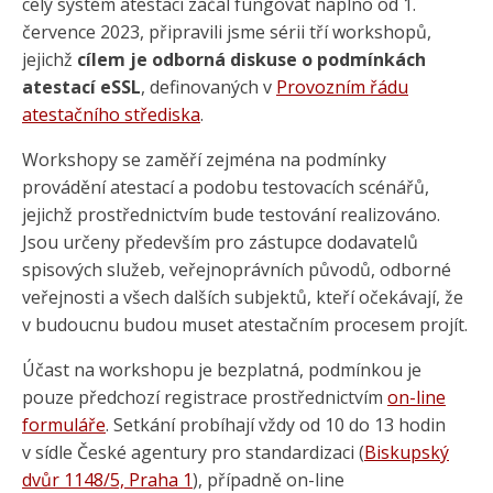
celý systém atestací začal fungovat naplno od 1.
července 2023, připravili jsme sérii tří workshopů,
jejichž
cílem je odborná diskuse o podmínkách
atestací eSSL
, definovaných v
Provozním řádu
atestačního střediska
.
Workshopy se zaměří zejména na podmínky
provádění atestací a podobu testovacích scénářů,
jejichž prostřednictvím bude testování realizováno.
Jsou určeny především pro zástupce dodavatelů
spisových služeb, veřejnoprávních původů, odborné
veřejnosti a všech dalších subjektů, kteří očekávají, že
v budoucnu budou muset atestačním procesem projít.
Účast na workshopu je bezplatná, podmínkou je
pouze předchozí registrace prostřednictvím
on-line
formuláře
. Setkání probíhají vždy od 10 do 13 hodin
v sídle České agentury pro standardizaci (
Biskupský
dvůr 1148/5, Praha 1
), případně on-line