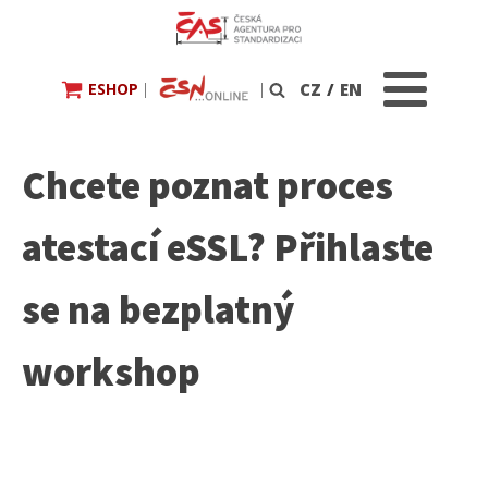
ESHOP
|
|
CZ
/
EN
Vyhledávání
Chcete poznat proces
atestací eSSL? Přihlaste
se na bezplatný
workshop