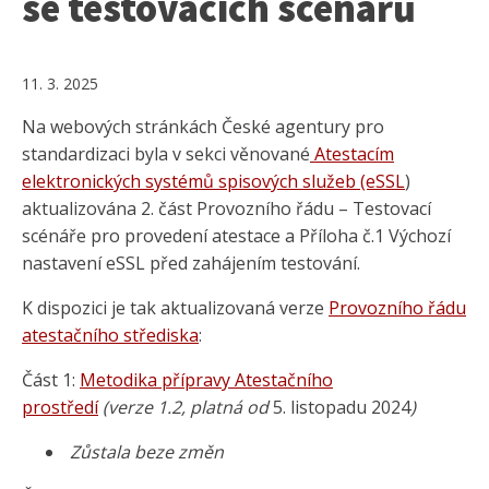
se testovacích scénářů
11. 3. 2025
Na webových stránkách České agentury pro
standardizaci byla v sekci věnované
Atestacím
elektronických systémů spisových služeb (eSSL
)
aktualizována 2. část Provozního řádu – Testovací
scénáře pro provedení atestace a Příloha č.1 Výchozí
nastavení eSSL před zahájením testování.
K dispozici je tak aktualizovaná verze
Provozního řádu
atestačního střediska
:
Část 1:
Metodika přípravy Atestačního
prostředí
(verze 1.2, platná od
5. listopadu 2024
)
Zůstala beze změn