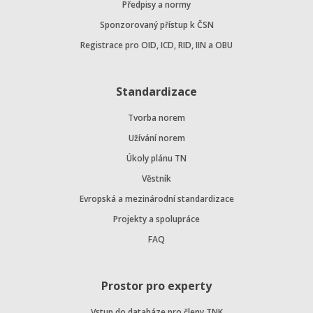
Předpisy a normy
Sponzorovaný přístup k ČSN
Registrace pro OID, ICD, RID, IIN a OBU
Standardizace
Tvorba norem
Užívání norem
Úkoly plánu TN
Věstník
Evropská a mezinárodní standardizace
Projekty a spolupráce
FAQ
Prostor pro experty
Vstup do databáze pro členy TNK