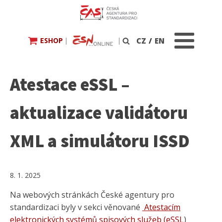
ESHOP
|
|
CZ
/
EN
Vyhledávání
Atestace eSSL –
aktualizace validátoru
XML a simulátoru ISSD
8. 1. 2025
Na webových stránkách České agentury pro
standardizaci byly v sekci věnované
Atestacím
elektronických systémů spisových služeb (eSSL
)